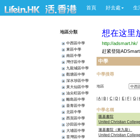
首頁
好去處
生
地區分類
中西區中學
東區中學
南區中學
中學
灣仔區中學
九龍城區中學
中學搜尋
觀塘區中學
深水埗區中學
地區
黃大仙區中學
油尖旺區中學
|
A
|
B
|
C
|
D
|
E
|
F
|
G
|
離島區中學
葵青區中學
中學名稱
北區中學
匯基書院
西頁區中學
United Christian Colleg
沙田區中學
滙基書院（東九龍）
大埔區中學
United Christian Colleg
荃灣區中學