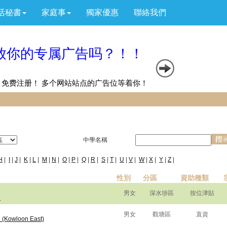
活秘書
家庭事
獨家優惠
聯絡我們
中學名稱
H
|
I
|
J
|
K
|
L
|
M
|
N
|
O
|
P
|
Q
|
R
|
S
|
T
|
U
|
V
|
W
|
X
|
Y
|
Z
|
性別
分區
資助種類
男女
深水埗區
按位津貼
e
男女
觀塘區
直資
e (Kowloon East)