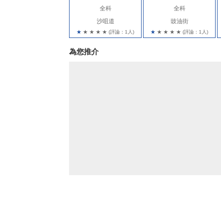
全科
全科
沙咀道
豉油街
★
★
★
★
★
(評論：1人)
★
★
★
★
★
(評論：1人)
為您推介