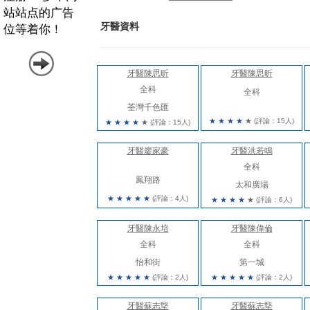
牙醫資料
牙醫陳思昕
牙醫陳思昕
全科
全科
荃灣千色匯
★
★
★
★
★
(評論：15人)
★
★
★
★
★
(評論：15人)
牙醫廖家豪
牙醫洪若鳴
全科
鳳翔路
太和廣場
★
★
★
★
★
(評論：4人)
★
★
★
★
★
(評論：6人)
牙醫陳永培
牙醫陳偉倫
全科
全科
怡和街
第一城
★
★
★
★
★
(評論：2人)
★
★
★
★
★
(評論：2人)
牙醫蘇志堅
牙醫蘇志堅