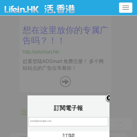
Toggle
navigation
訂閱電子報
活 動
景 點
香港 > 元朗區