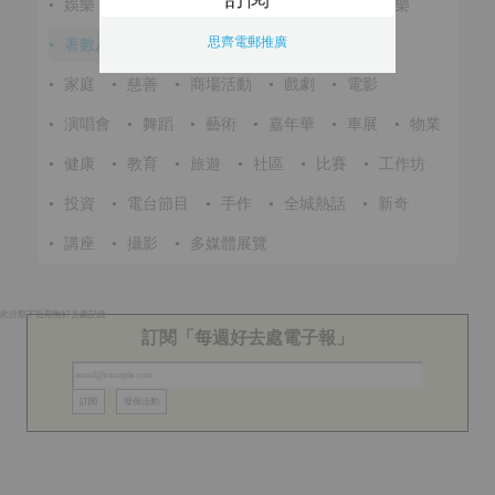
•
娛樂
•
展覽
•
環保
•
節慶
•
進修
•
音樂
思齊電郵推廣
•
著數及優惠
•
美食
•
體育
•
文化
•
戶外
•
家庭
•
慈善
•
商場活動
•
戲劇
•
電影
•
演唱會
•
舞蹈
•
藝術
•
嘉年華
•
車展
•
物業
•
健康
•
教育
•
旅遊
•
社區
•
比賽
•
工作坊
•
投資
•
電台節目
•
手作
•
全城熱話
•
新奇
•
講座
•
攝影
•
多媒體展覽
此分類下近期無好去處記錄
訂閱「每週好去處電子報」