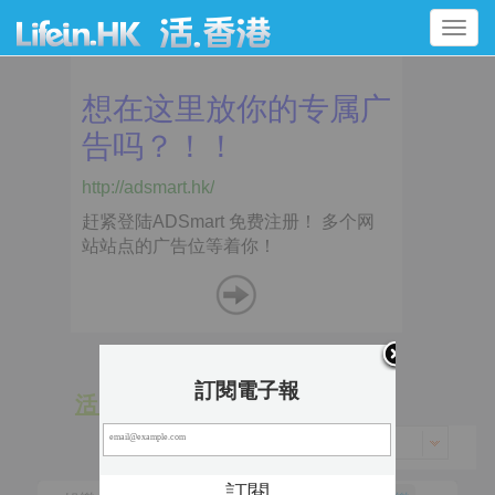
Toggle
navigation
訂閱電子報
活 動
景 點
香港 > 荃灣區