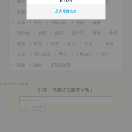
•
娛樂
•
展覽
•
環保
•
節慶
•
進修
•
音樂
思齊電郵推廣
•
著數及優惠
•
美食
•
體育
•
文化
•
戶外
•
家庭
•
慈善
•
商場活動
•
戲劇
•
電影
•
演唱會
•
舞蹈
•
藝術
•
嘉年華
•
車展
•
物業
•
健康
•
教育
•
旅遊
•
社區
•
比賽
•
工作坊
•
投資
•
電台節目
•
手作
•
全城熱話
•
新奇
•
講座
•
攝影
•
多媒體展覽
此分類下近期無好去處記錄
訂閱「每週好去處電子報」