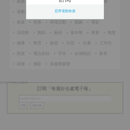
•
娛樂
•
展覽
•
環保
•
節慶
•
進修
•
音樂
思齊電郵推廣
•
著數及優惠
•
美食
•
體育
•
文化
•
戶外
•
家庭
•
慈善
•
商場活動
•
戲劇
•
電影
•
演唱會
•
舞蹈
•
藝術
•
嘉年華
•
車展
•
物業
•
健康
•
教育
•
旅遊
•
社區
•
比賽
•
工作坊
•
投資
•
電台節目
•
手作
•
全城熱話
•
新奇
•
講座
•
攝影
•
多媒體展覽
此分類下近期無好去處記錄
訂閱「每週好去處電子報」