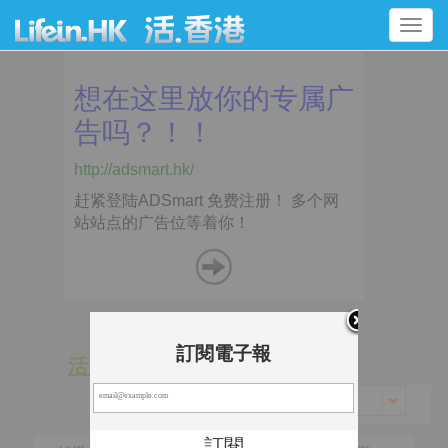
Toggle
navigation
訂閱電子報
活 動
景 點
香港 > 西頁區