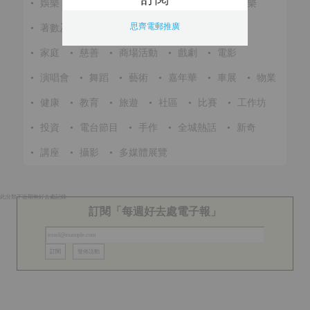
•
娛樂
•
展覽
•
環保
•
節慶
•
進修
•
音樂
思齊電郵推廣
•
著數及優惠
•
美食
•
體育
•
文化
•
戶外
•
家庭
•
慈善
•
商場活動
•
戲劇
•
電影
•
演唱會
•
舞蹈
•
藝術
•
嘉年華
•
車展
•
物業
•
健康
•
教育
•
旅遊
•
社區
•
比賽
•
工作坊
•
投資
•
電台節目
•
手作
•
全城熱話
•
新奇
•
講座
•
攝影
•
多媒體展覽
此分類下近期無好去處記錄
訂閱「每週好去處電子報」