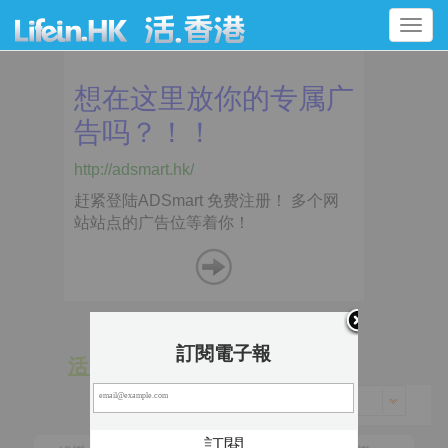
Toggle
navigation
訂閱電子報
活 動
景 點
香港 > 灣仔區