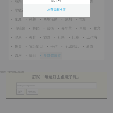
•
娛樂
•
展覽
•
環保
•
節慶
•
進修
•
音樂
思齊電郵推廣
•
著數及優惠
•
美食
•
體育
•
文化
•
戶外
•
家庭
•
慈善
•
商場活動
•
戲劇
•
電影
•
演唱會
•
舞蹈
•
藝術
•
嘉年華
•
車展
•
物業
•
健康
•
教育
•
旅遊
•
社區
•
比賽
•
工作坊
•
投資
•
電台節目
•
手作
•
全城熱話
•
新奇
•
講座
•
攝影
•
多媒體展覽
此分類下近期無好去處記錄
訂閱「每週好去處電子報」