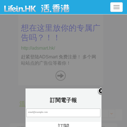
Toggle
navigation
訂閱電子報
活 動
景 點
香港 > 油尖旺區