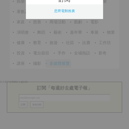
•
娛樂
•
展覽
•
環保
•
節慶
•
進修
•
音樂
思齊電郵推廣
•
著數及優惠
•
美食
•
體育
•
文化
•
戶外
•
家庭
•
慈善
•
商場活動
•
戲劇
•
電影
•
演唱會
•
舞蹈
•
藝術
•
嘉年華
•
車展
•
物業
•
健康
•
教育
•
旅遊
•
社區
•
比賽
•
工作坊
•
投資
•
電台節目
•
手作
•
全城熱話
•
新奇
•
講座
•
攝影
•
多媒體展覽
此分類下近期無好去處記錄
訂閱「每週好去處電子報」