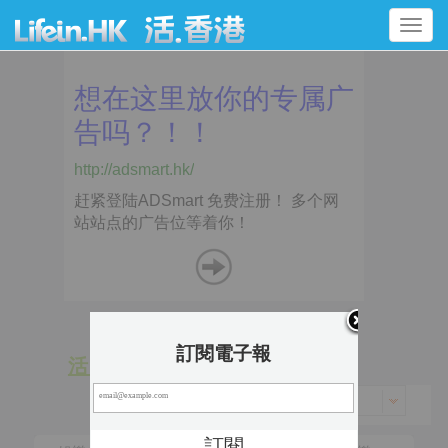
Toggle
navigation
訂閱電子報
活 動
景 點
香港 > 東區