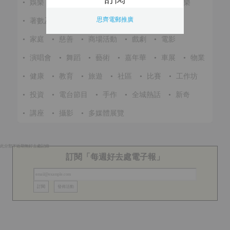
•
娛樂
•
展覽
•
環保
•
節慶
•
進修
•
音樂
思齊電郵推廣
•
著數及優惠
•
美食
•
體育
•
文化
•
戶外
•
家庭
•
慈善
•
商場活動
•
戲劇
•
電影
•
演唱會
•
舞蹈
•
藝術
•
嘉年華
•
車展
•
物業
•
健康
•
教育
•
旅遊
•
社區
•
比賽
•
工作坊
•
投資
•
電台節目
•
手作
•
全城熱話
•
新奇
•
講座
•
攝影
•
多媒體展覽
此分類下近期無好去處記錄
訂閱「每週好去處電子報」