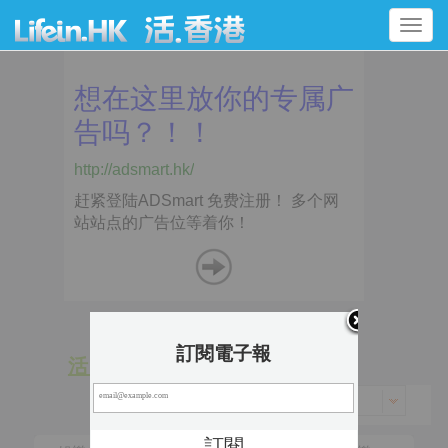
Toggle
navigation
訂閱電子報
活 動
景 點
香港 > 黃大仙區