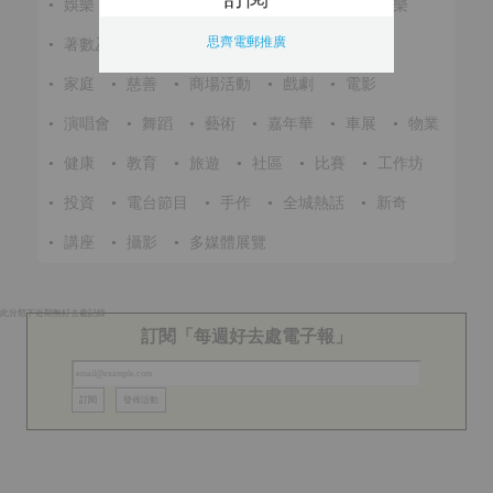
•
娛樂
•
展覽
•
環保
•
節慶
•
進修
•
音樂
思齊電郵推廣
•
著數及優惠
•
美食
•
體育
•
文化
•
戶外
•
家庭
•
慈善
•
商場活動
•
戲劇
•
電影
•
演唱會
•
舞蹈
•
藝術
•
嘉年華
•
車展
•
物業
•
健康
•
教育
•
旅遊
•
社區
•
比賽
•
工作坊
•
投資
•
電台節目
•
手作
•
全城熱話
•
新奇
•
講座
•
攝影
•
多媒體展覽
此分類下近期無好去處記錄
訂閱「每週好去處電子報」