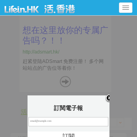
Toggle
navigation
訂閱電子報
活 動
景 點
香港 > 元朗區