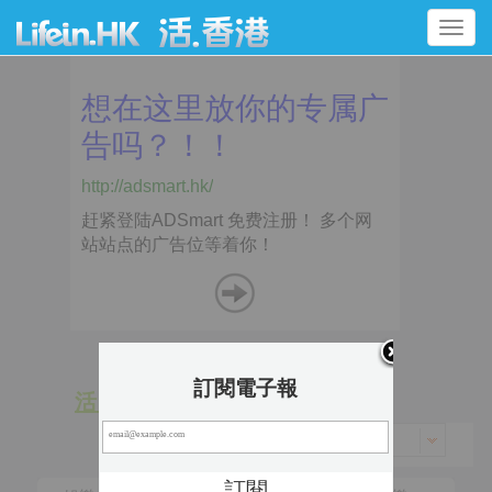
Toggle
navigation
訂閱電子報
活 動
景 點
香港 > 離島區