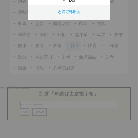
•
娛樂
•
展覽
•
環保
•
節慶
•
進修
•
音樂
思齊電郵推廣
•
著數及優惠
•
美食
•
體育
•
文化
•
戶外
•
家庭
•
慈善
•
商場活動
•
戲劇
•
電影
•
演唱會
•
舞蹈
•
藝術
•
嘉年華
•
車展
•
物業
•
健康
•
教育
•
旅遊
•
社區
•
比賽
•
工作坊
•
投資
•
電台節目
•
手作
•
全城熱話
•
新奇
•
講座
•
攝影
•
多媒體展覽
此分類下近期無好去處記錄
訂閱「每週好去處電子報」