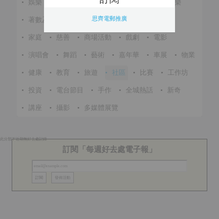
•
娛樂
•
展覽
•
環保
•
節慶
•
進修
•
音樂
思齊電郵推廣
•
著數及優惠
•
美食
•
體育
•
文化
•
戶外
•
家庭
•
慈善
•
商場活動
•
戲劇
•
電影
•
演唱會
•
舞蹈
•
藝術
•
嘉年華
•
車展
•
物業
•
健康
•
教育
•
旅遊
•
社區
•
比賽
•
工作坊
•
投資
•
電台節目
•
手作
•
全城熱話
•
新奇
•
講座
•
攝影
•
多媒體展覽
此分類下近期無好去處記錄
訂閱「每週好去處電子報」