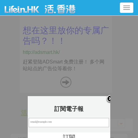
Toggle
navigation
訂閱電子報
活 動
景 點
香港 > 中西區