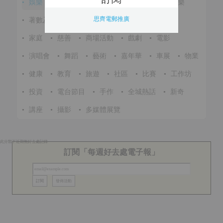
•
娛樂
•
展覽
•
環保
•
節慶
•
進修
•
音樂
思齊電郵推廣
•
著數及優惠
•
美食
•
體育
•
文化
•
戶外
•
家庭
•
慈善
•
商場活動
•
戲劇
•
電影
•
演唱會
•
舞蹈
•
藝術
•
嘉年華
•
車展
•
物業
•
健康
•
教育
•
旅遊
•
社區
•
比賽
•
工作坊
•
投資
•
電台節目
•
手作
•
全城熱話
•
新奇
•
講座
•
攝影
•
多媒體展覽
此分類下近期無好去處記錄
訂閱「每週好去處電子報」