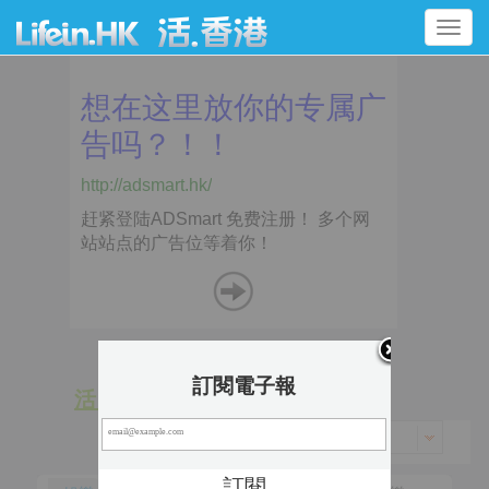
Toggle
navigation
訂閱電子報
活 動
景 點
香港 > 南區