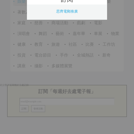
•
娛樂
•
展覽
•
環保
•
節慶
•
進修
•
音樂
思齊電郵推廣
•
著數及優惠
•
美食
•
體育
•
文化
•
戶外
•
家庭
•
慈善
•
商場活動
•
戲劇
•
電影
•
演唱會
•
舞蹈
•
藝術
•
嘉年華
•
車展
•
物業
•
健康
•
教育
•
旅遊
•
社區
•
比賽
•
工作坊
•
投資
•
電台節目
•
手作
•
全城熱話
•
新奇
•
講座
•
攝影
•
多媒體展覽
此分類下近期無好去處記錄
訂閱「每週好去處電子報」