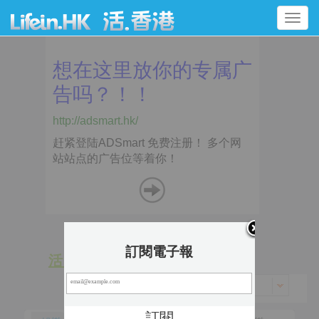
Toggle
navigation
訂閱電子報
活 動
景 點
香港 > 沙田區