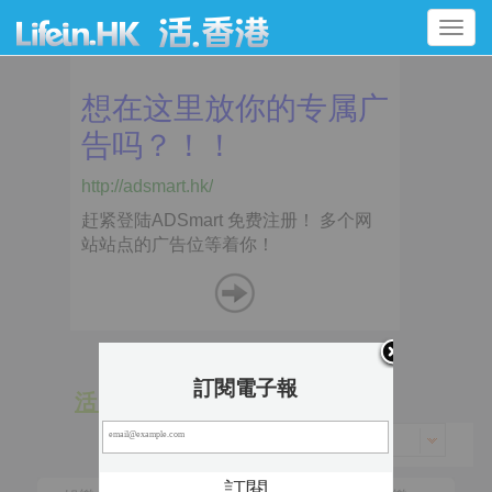
Toggle
navigation
訂閱電子報
活 動
景 點
香港 > 大埔區