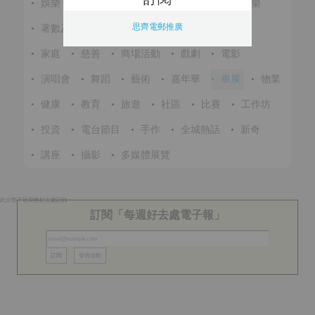
•
娛樂
•
展覽
•
環保
•
節慶
•
進修
•
音樂
思齊電郵推廣
•
著數及優惠
•
美食
•
體育
•
文化
•
戶外
•
家庭
•
慈善
•
商場活動
•
戲劇
•
電影
•
演唱會
•
舞蹈
•
藝術
•
嘉年華
•
車展
•
物業
•
健康
•
教育
•
旅遊
•
社區
•
比賽
•
工作坊
•
投資
•
電台節目
•
手作
•
全城熱話
•
新奇
•
講座
•
攝影
•
多媒體展覽
此分類下近期無好去處記錄
訂閱「每週好去處電子報」