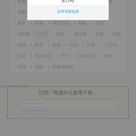
•
娛樂
•
展覽
•
環保
•
節慶
•
進修
•
音樂
思齊電郵推廣
•
著數及優惠
•
美食
•
體育
•
文化
•
戶外
•
家庭
•
慈善
•
商場活動
•
戲劇
•
電影
•
演唱會
•
舞蹈
•
藝術
•
嘉年華
•
車展
•
物業
•
健康
•
教育
•
旅遊
•
社區
•
比賽
•
工作坊
•
投資
•
電台節目
•
手作
•
全城熱話
•
新奇
•
講座
•
攝影
•
多媒體展覽
此分類下近期無好去處記錄
訂閱「每週好去處電子報」