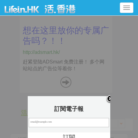
Toggle
navigation
訂閱電子報
活 動
景 點
香港 > 元朗區