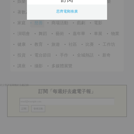
•
娛樂
•
展覽
•
環保
•
節慶
•
進修
•
音樂
思齊電郵推廣
•
著數及優惠
•
美食
•
體育
•
文化
•
戶外
•
家庭
•
慈善
•
商場活動
•
戲劇
•
電影
•
演唱會
•
舞蹈
•
藝術
•
嘉年華
•
車展
•
物業
•
健康
•
教育
•
旅遊
•
社區
•
比賽
•
工作坊
•
投資
•
電台節目
•
手作
•
全城熱話
•
新奇
•
講座
•
攝影
•
多媒體展覽
此分類下近期無好去處記錄
訂閱「每週好去處電子報」