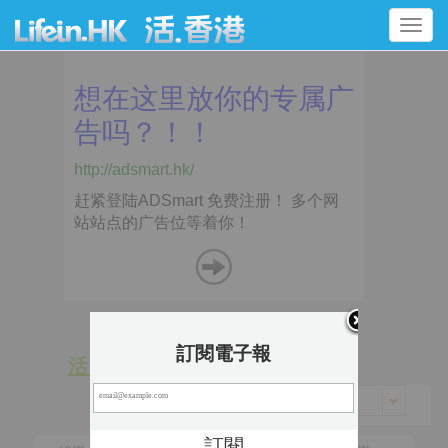
Toggle
navigation
訂閱電子報
活 動
景 點
香港 > 油尖旺區