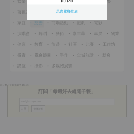
•
娛樂
•
展覽
•
環保
•
節慶
•
進修
•
音樂
思齊電郵推廣
•
著數及優惠
•
美食
•
體育
•
文化
•
戶外
•
家庭
•
慈善
•
商場活動
•
戲劇
•
電影
•
演唱會
•
舞蹈
•
藝術
•
嘉年華
•
車展
•
物業
•
健康
•
教育
•
旅遊
•
社區
•
比賽
•
工作坊
•
投資
•
電台節目
•
手作
•
全城熱話
•
新奇
•
講座
•
攝影
•
多媒體展覽
此分類下近期無好去處記錄
訂閱「每週好去處電子報」