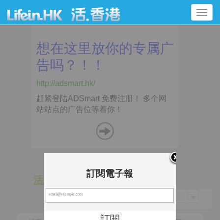
Toggle
navigation
訂閱電子報
活 動
景 點
香港 > 九龍城區