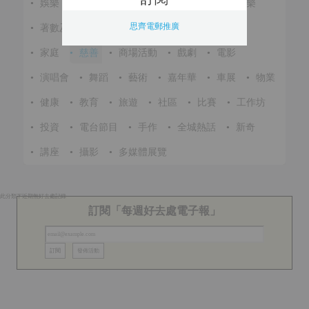
•
娛樂
•
展覽
•
環保
•
節慶
•
進修
•
音樂
思齊電郵推廣
•
著數及優惠
•
美食
•
體育
•
文化
•
戶外
•
家庭
•
慈善
•
商場活動
•
戲劇
•
電影
•
演唱會
•
舞蹈
•
藝術
•
嘉年華
•
車展
•
物業
•
健康
•
教育
•
旅遊
•
社區
•
比賽
•
工作坊
•
投資
•
電台節目
•
手作
•
全城熱話
•
新奇
•
講座
•
攝影
•
多媒體展覽
此分類下近期無好去處記錄
訂閱「每週好去處電子報」