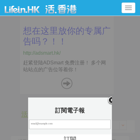
Toggle
navigation
訂閱電子報
活 動
景 點
香港 > 東區