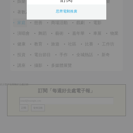
•
娛樂
•
展覽
•
環保
•
節慶
•
進修
•
音樂
思齊電郵推廣
•
著數及優惠
•
美食
•
體育
•
文化
•
戶外
•
家庭
•
慈善
•
商場活動
•
戲劇
•
電影
•
演唱會
•
舞蹈
•
藝術
•
嘉年華
•
車展
•
物業
•
健康
•
教育
•
旅遊
•
社區
•
比賽
•
工作坊
•
投資
•
電台節目
•
手作
•
全城熱話
•
新奇
•
講座
•
攝影
•
多媒體展覽
此分類下近期無好去處記錄
訂閱「每週好去處電子報」