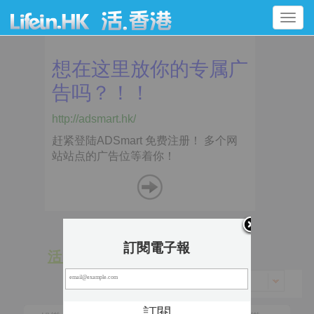
Toggle
navigation
訂閱電子報
活 動
景 點
香港 > 油尖旺區