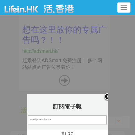
Toggle
navigation
訂閱電子報
活 動
景 點
香港 > 南區