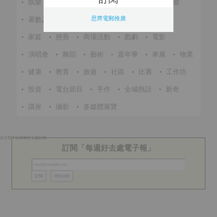
•
娛樂
•
展覽
•
環保
•
節慶
•
進修
•
音樂
思齊電郵推廣
•
著數及優惠
•
美食
•
體育
•
文化
•
戶外
•
家庭
•
慈善
•
商場活動
•
戲劇
•
電影
•
演唱會
•
舞蹈
•
藝術
•
嘉年華
•
車展
•
物業
•
健康
•
教育
•
旅遊
•
社區
•
比賽
•
工作坊
•
投資
•
電台節目
•
手作
•
全城熱話
•
新奇
•
講座
•
攝影
•
多媒體展覽
此分類下近期無好去處記錄
訂閱「每週好去處電子報」