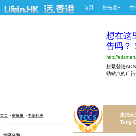
首頁
好去處
生
東涌天
首頁
家庭事
中學列表
>
>
Tung C
地區分類