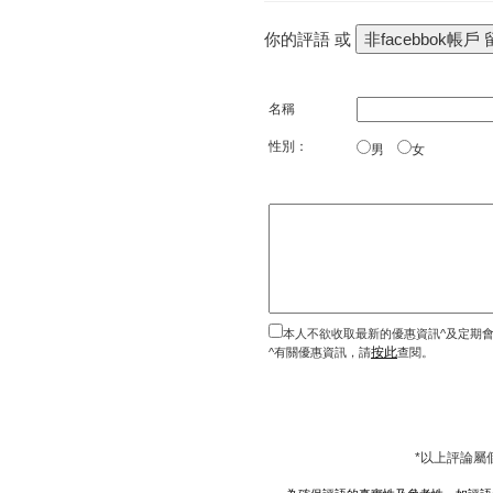
你的評語 或
名稱
性別：
男
女
本人不欲收取最新的優惠資訊^及定期
按此
^有關優惠資訊，請
查閱。
*以上評論屬