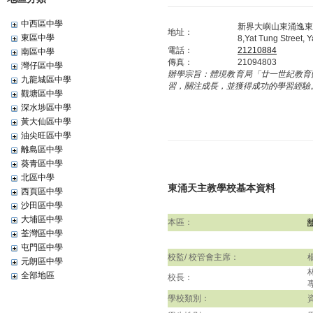
中西區中學
新界大嶼山東涌逸東
地址：
東區中學
8,Yat Tung Street, Y
電話：
21210884
南區中學
傳真：
21094803
灣仔區中學
辦學宗旨：
體現教育局「廿一世紀教育
九龍城區中學
習，關注成長，並獲得成功的學習經驗
觀塘區中學
深水埗區中學
黃大仙區中學
油尖旺區中學
離島區中學
葵青區中學
北區中學
東涌天主教學校基本資料
西頁區中學
沙田區中學
大埔區中學
本區：
荃灣區中學
屯門區中學
校監/ 校管會主席：
元朗區中學
全部地區
校長：
學校類別：