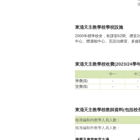
東涌天主教學校學校設施
2000年標準校舍，有課室62間、禮
中心、體適能中心、言語治療室、多媒
東涌天主教學校收費(2023/24學年
中一
中
學費($):
-
-
堂費($):
-
-
東涌天主教學校教師資料(包括校長)(
核准編制內教學人員人數：
核准編制外教學人員人數：
學歷及專業教育文憑