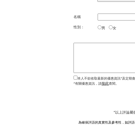
名稱
性別：
男
女
本人不欲收取最新的優惠資訊^及定期
按此
^有關優惠資訊，請
查閱。
*以上評論屬
為確保評語的真實性及參考性，如評語