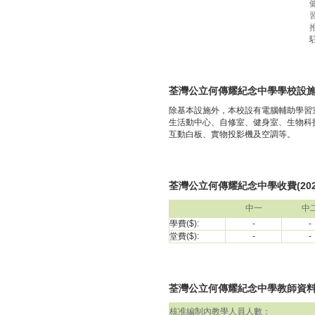
荃灣公立何傳耀紀念中學學校設
除基本設施外，本校設有電腦輔助學習
生活動中心、自修室、健身室、生物科
互動白板、實物投影機及空調等。
荃灣公立何傳耀紀念中學收費(2024
中一
中
學費($):
-
-
堂費($):
-
-
荃灣公立何傳耀紀念中學教師資料(包括
核准編制內教學人員人數：