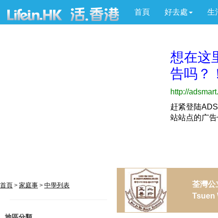
首頁
好去處
生
荃灣公
首頁
家庭事
中學列表
>
>
Tsuen 
地區分類