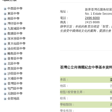
中西區中學
新界荃灣石圍角邨屋
地址：
東區中學
No. 1 Estate Secon
電話：
2496 6000
南區中學
傳真：
2415 8686
灣仔區中學
辦學宗旨：
本校的教育目標是「智育」
九龍城區中學
生接受中國傳統文化的薰陶，愛護社會
觀塘區中學
深水埗區中學
黃大仙區中學
油尖旺區中學
離島區中學
葵青區中學
北區中學
荃灣公立何傳耀紀念中學基本資
西頁區中學
沙田區中學
大埔區中學
本區：
荃灣區中學
他區：
屯門區中學
校監/ 校管會主席：
元朗區中學
校長：
全部地區
學校類別：
學生性別：