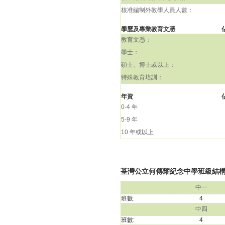
核准編制外教學人員人數：
學歷及專業教育文憑
教育文憑：
學士：
碩士、博士或以上：
特殊教育培訓：
年資
0-4 年
5-9 年
10 年或以上
荃灣公立何傳耀紀念中學班級結構(20
中一
班數:
4
中四
班數:
4