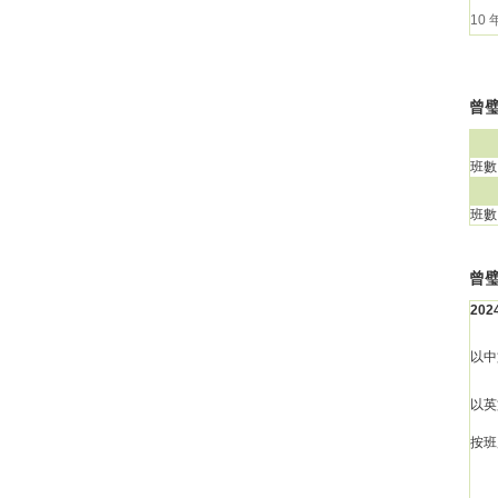
10
曾璧
班數
班數
曾
20
以中
以英
按班