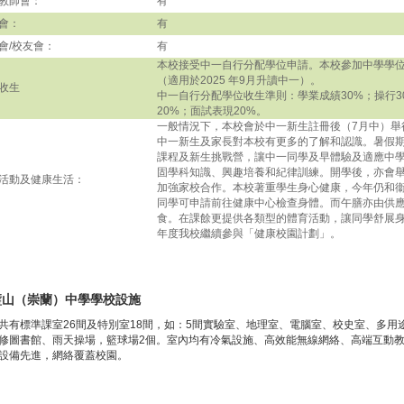
教師會：
有
會：
有
會/校友會：
有
本校接受中一自行分配學位申請。本校參加中學學
（適用於2025 年9月升讀中一）。
收生
中一自行分配學位收生準則：學業成績30%；操行3
20%；面試表現20%。
一般情況下，本校會於中一新生註冊後（7月中）舉
中一新生及家長對本校有更多的了解和認識。暑假
課程及新生挑戰營，讓中一同學及早體驗及適應中
固學科知識、興趣培養和紀律訓練。開學後，亦會
活動及健康生活：
加強家校合作。本校著重學生身心健康，今年仍和
同學可申請前往健康中心檢查身體。而午膳亦由供
食。在課餘更提供各類型的體育活動，讓同學舒展
年度我校繼續參與「健康校園計劃」。
璧山（崇蘭）中學學校設施
共有標準課室26間及特別室18間，如：5間實驗室、地理室、電腦室、校史室、多用
修圖書館、雨天操場，籃球場2個。室內均有冷氣設施、高效能無線網絡、高端互動
設備先進，網絡覆蓋校園。