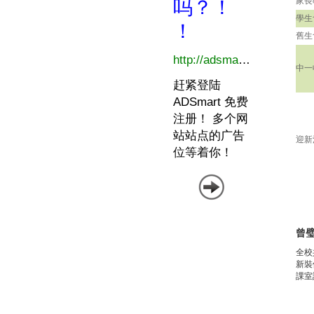
家長
學生
舊生
中一
迎新
曾
全校
新裝
課室