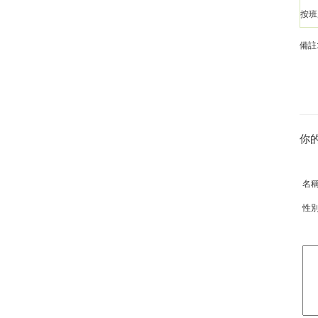
按班
備註
你
名
性