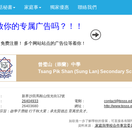
活秘書
家庭事
獨家優惠
聯絡我們
曾璧山（崇蘭）中學
Tsang Pik Shan (Sung Lan) Secondary Sc
：
新界沙田馬鞍山恆光街12號
：
26404933
電郵：
contact@tpsss.e
：
26403680
網址：
http://www.tpsss.
宗旨：
啟學子潛能 行千秋大業；承先賢德志 育萬世良才。
如欲進一步了解學校的發展，可直接各有關
家庭與學校合作事宜委
資料來源﹕