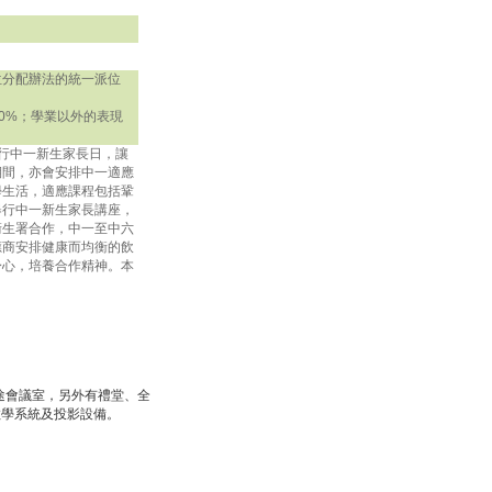
位分配辦法的統一派位
0%；學業以外的表現
行中一新生家長日，讓
期間，亦會安排中一適應
學生活，適應課程包括鞏
舉行中一新生家長講座，
衞生署合作，中一至中六
應商安排健康而均衡的飲
身心，培養合作精神。本
途會議室，另外有禮堂、全
教學系統及投影設備。