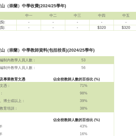
山（崇蘭）中學收費(2024/25學年)
中一
中二
中三
中四
中五
$):
-
-
-
-
-
$):
-
-
-
$320
$320
山（崇蘭）中學教師資料(包括校長)(2024/25學年)
編制內教學人員人數：
53
編制外教學人員人數：
56
及專業教育文憑
佔全校教師人數的百份比 (%)
文憑：
71%
：
98%
、博士或以上：
39%
教育培訓：
38%
佔全校教師人數的百份比 (%)
 年
43%
 年
16%