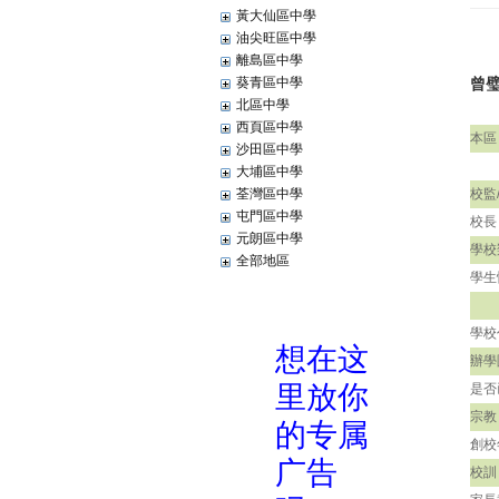
黃大仙區中學
油尖旺區中學
離島區中學
葵青區中學
曾
北區中學
西頁區中學
本區
沙田區中學
大埔區中學
荃灣區中學
校監
屯門區中學
校長
元朗區中學
學校
全部地區
學生
學校
辦學
是否
宗教
創校
校訓