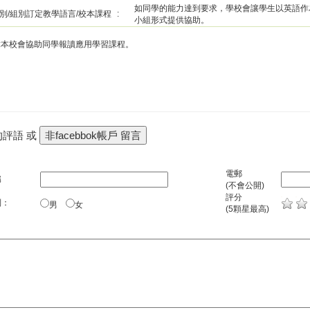
如同學的能力達到要求，學校會讓學生以英語作
別/組別訂定教學語言/校本課程
:
小組形式提供協助。
:本校會協助同學報讀應用學習課程。
的評語 或
電郵
稱
(不會公開)
評分
別：
男
女
(5顆星最高)