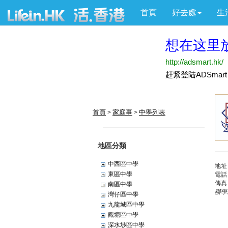
首頁
好去處
生
首頁
家庭事
中學列表
>
>
地區分類
中西區中學
地址
東區中學
電話
傳真
南區中學
辦學
灣仔區中學
九龍城區中學
觀塘區中學
深水埗區中學