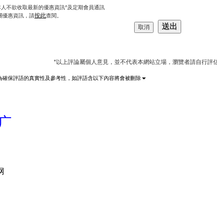
本人不欲收取最新的優惠資訊^及定期會員通訊
按此
關優惠資訊，請
查閱。
*以上評論屬個人意見，並不代表本網站立場，瀏覽者請自行評
為確保評語的真實性及參考性，如評語含以下內容將會被刪除