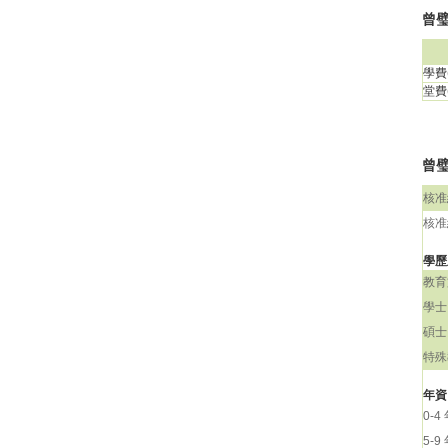
曾璧
學費(
堂費(
曾璧
核准
核准
學歷
教育
學士
碩士
特殊
年資
0-4
5-9