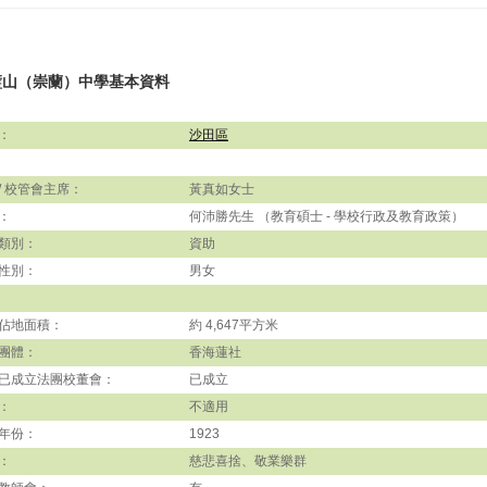
璧山（崇蘭）中學基本資料
：
沙田區
/ 校管會主席：
黃真如女士
：
何沛勝先生 （教育碩士 - 學校行政及教育政策）
類別：
資助
性別：
男女
佔地面積：
約 4,647平方米
團體：
香海蓮社
已成立法團校董會：
已成立
：
不適用
年份：
1923
：
慈悲喜捨、敬業樂群