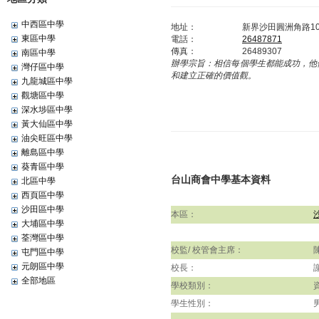
中西區中學
地址：
新界沙田圓洲角路1
東區中學
電話：
26487871
傳真：
26489307
南區中學
辦學宗旨：
相信每個學生都能成功，他
灣仔區中學
和建立正確的價值觀。
九龍城區中學
觀塘區中學
深水埗區中學
黃大仙區中學
油尖旺區中學
離島區中學
葵青區中學
台山商會中學基本資料
北區中學
西頁區中學
沙田區中學
本區：
大埔區中學
荃灣區中學
校監/ 校管會主席：
屯門區中學
元朗區中學
校長：
全部地區
學校類別：
學生性別：