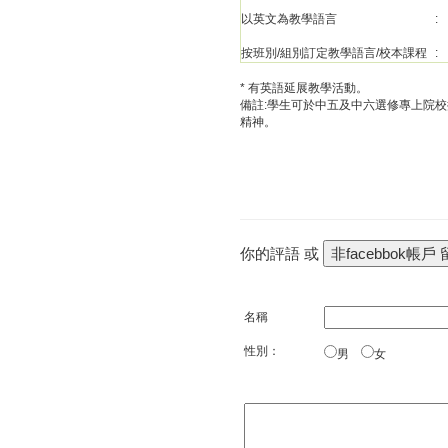
以英文為教學語言
:
按班別/組別訂定教學語言/校本課程
:
* 有英語延展教學活動。
備註:學生可於中五及中六選修專上院
精神。
你的評語 或
名稱
性別：
男
女