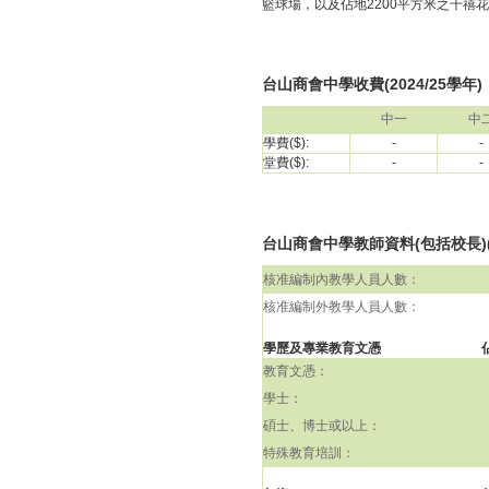
籃球場，以及佔地2200平方米之千禧
台山商會中學收費(2024/25學年)
中一
中
學費($):
-
-
堂費($):
-
-
台山商會中學教師資料(包括校長)(2
核准編制內教學人員人數：
核准編制外教學人員人數：
學歷及專業教育文憑
教育文憑：
學士：
碩士、博士或以上：
特殊教育培訓：