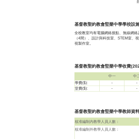
基督教聖約教會堅樂中學學校設
全校教室均有電腦網絡接點、無線網絡
（4間）、設計與科技室、STEM室
視製作室。
基督教聖約教會堅樂中學收費(2023
中一
中
學費($):
-
-
堂費($):
-
-
基督教聖約教會堅樂中學教師資料(包括
核准編制內教學人員人數：
核准編制外教學人員人數：