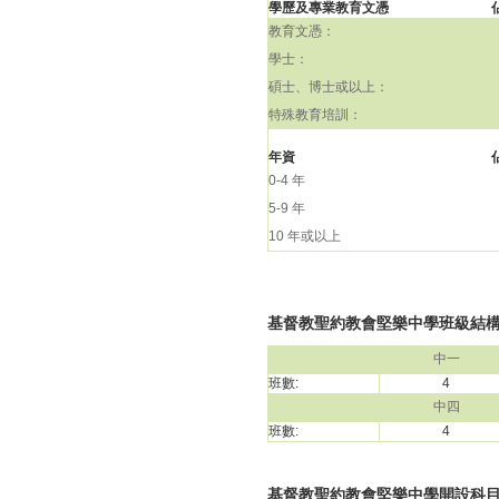
學歷及專業教育文憑
教育文憑：
學士：
碩士、博士或以上：
特殊教育培訓：
年資
0-4 年
5-9 年
10 年或以上
基督教聖約教會堅樂中學班級結構(20
中一
班數:
4
中四
班數:
4
基督教聖約教會堅樂中學開設科