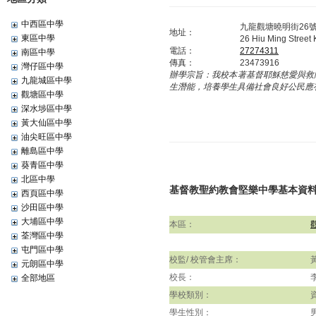
中西區中學
九龍觀塘曉明街26
地址：
東區中學
26 Hiu Ming Street
電話：
27274311
南區中學
傳真：
23473916
灣仔區中學
辦學宗旨：
我校本著基督耶穌慈愛與救
九龍城區中學
生潛能，培養學生具備社會良好公民應
觀塘區中學
深水埗區中學
黃大仙區中學
油尖旺區中學
離島區中學
葵青區中學
北區中學
基督教聖約教會堅樂中學基本資
西頁區中學
沙田區中學
大埔區中學
本區：
荃灣區中學
屯門區中學
校監/ 校管會主席：
元朗區中學
校長：
全部地區
學校類別：
學生性別：