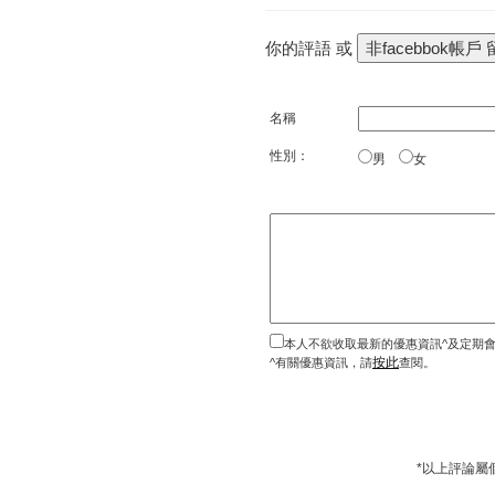
你的評語 或
名稱
性別：
男
女
本人不欲收取最新的優惠資訊^及定期
按此
^有關優惠資訊，請
查閱。
*以上評論屬