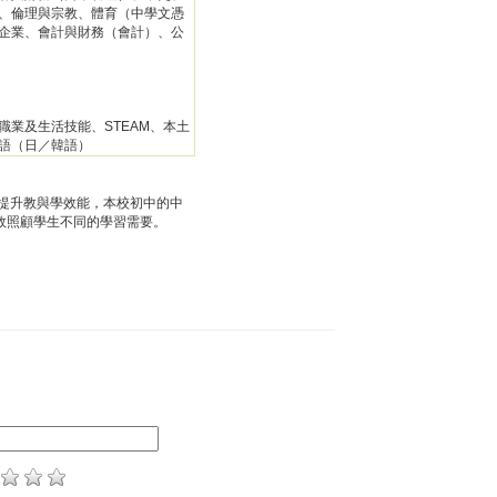
、倫理與宗教、體育（中學文憑
企業、會計與財務（會計）、公
職業及生活技能、STEAM、本土
語（日／韓語）
提升教與學效能，本校初中的中
效照顧學生不同的學習需要。