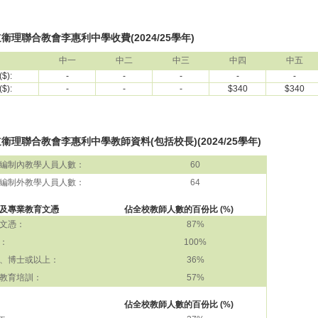
衞理聯合教會李惠利中學收費(2024/25學年)
中一
中二
中三
中四
中五
$):
-
-
-
-
-
$):
-
-
-
$340
$340
衞理聯合教會李惠利中學教師資料(包括校長)(2024/25學年)
編制內教學人員人數：
60
編制外教學人員人數：
64
及專業教育文憑
佔全校教師人數的百份比 (%)
文憑：
87%
：
100%
、博士或以上：
36%
教育培訓：
57%
佔全校教師人數的百份比 (%)