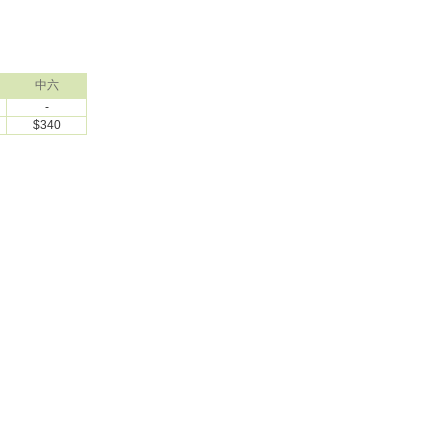
中六
-
$340