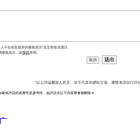
本人不欲收取最新的優惠資訊^及定期會員通訊
按此
關優惠資訊，請
查閱。
*以上評論屬個人意見，並不代表本網站立場，瀏覽者請自行評
為確保評語的真實性及參考性，如評語含以下內容將會被刪除