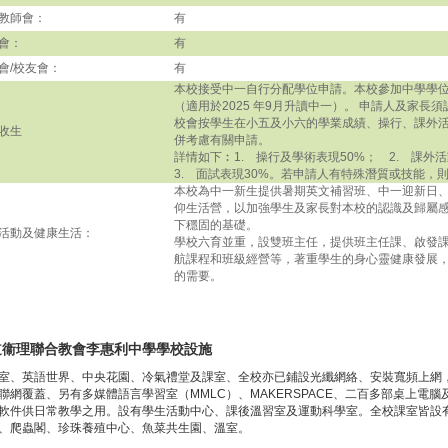
教師會：
有
會：
有
會/校友會：
有
本校接受中一自行分配學位申請。本校參加中學學
（適用於2025 年9月升讀中一）。 申請人及家長
校會按學生在小五及小六的學業成績、操行、課外
收生
併考慮有關申請。
詳情如下︰1. 操行及學術表現50%； 2. 課外
3. 面試表現30%。若申請人有特殊潛質或技能，
本校為中一新生提供暑期英文補習班、中一迎新日
仰生活營，以加強學生及家長對本校的認識及歸屬
下穩固的基礎。
活動及健康生活：
學校六育並重，設雙班主任，提供班主任課、啟發
航課程和班級經營等，著重學生的身心靈健康發展
的需要。
道衞理聯合教會李惠利中學學校設施
室、英語世界、中央花園、冷氣禮堂及課室、全校亦已鋪設光纖網絡、安裝寬頻上網，符合
聯網覆蓋、另有多媒體語言學習室（MMLC）、MAKERSPACE、二百多部桌上電
軟件供日常教學之用。設有學生活動中心、課後溫習室及運動科學室。全校課室皆設
、爬蟲閣、珍珠養殖中心、魚菜共生園、溫室。