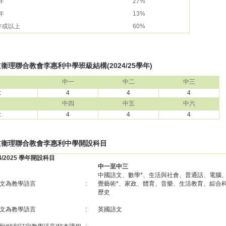
 年
27%
 年
13%
 年或以上
60%
衞理聯合教會李惠利中學班級結構(2024/25學年)
中一
中二
中三
:
4
4
4
中四
中五
中六
:
4
4
4
道衞理聯合教會李惠利中學開設科目
24/2025 學年開設科目
中一至中三
中國語文、數學*、生活與社會、普通話、電腦
文為教學語言
:
覺藝術*、家政、體育、音樂、生活教育、綜合
歷史
文為教學語言
:
英國語文