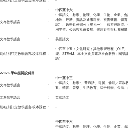
別/組別訂定教學語言/校本課程
:
-
:
中四至中六
中國語文、數學、物理、化學、生物、企業、會
地理、經濟、資訊及通訊科技、視覺藝術、體育
文為教學語言
:
試）、數學延伸部分（單元一）、旅遊與款待、
用學習、公民與社會發展、健康管理與社會關懷
文為教學語言
:
英國語文
中四至中五：文化研究；其他學習經歷（OLE
別/組別訂定教學語言/校本課程
:
能、STEAM、本土文化探索及社會服務；閱讀
語）
25/2026 學年擬開設科目
中一至中三
中國語文、數學*、普通話、電腦、倫理／宗教
文為教學語言
:
政、體育、音樂、生活教育、綜合科學、公民、
文為教學語言
:
英國語文
別/組別訂定教學語言/校本課程
:
-
中四至中六
中國語文、數學、物理、化學、生物、企業、會