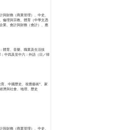
計與財務（商業管理）、中史、
、倫理與宗教、體育（中學文憑
企業、會計與財務（會計）、應
）：體育、音樂、職業及生活技
課；中四及至中六：外語（日／韓
教育、中國歷史、視覺藝術*、家
經濟與社會、地理、歷史
計與財務（商業管理）、中史、