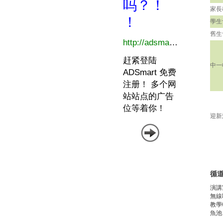
家長
學生
舊生
中一
迎新
循
演講
無線
教學
魚池