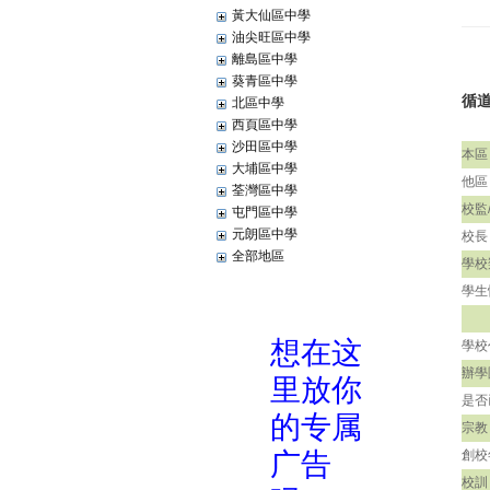
黃大仙區中學
油尖旺區中學
離島區中學
葵青區中學
循
北區中學
西頁區中學
沙田區中學
本區
大埔區中學
他區
荃灣區中學
校監
屯門區中學
元朗區中學
校長
全部地區
學校
學生
學校
辦學
是否
宗教
創校
校訓