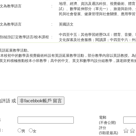
地理、經濟、資訊及通訊科技、視覺藝術、體育
文為教學語言
:
試）、數學延伸部分（單元一）、旅遊與款待、
民與社會發展、健康管理與社會關懷、應用學習
文為教學語言
:
英國語文
中四至中五：其他學習經歷OLE：體育、音樂、
別/組別訂定教學語言/校本課程
:
文化探索及社會服務；閱讀課；中四至中六：外
有英語延展教學活動。
:本校初中的數學及視覺藝術科設有英語延展教學活動，部分教學內容以英語教授。為
英文科積極推動校本小班教學；高中的中文、英文和數學均設分組教學，讓老師更有
的評語 或
電郵
稱
(不會公開)
評分
別：
男
女
(5顆星最高)