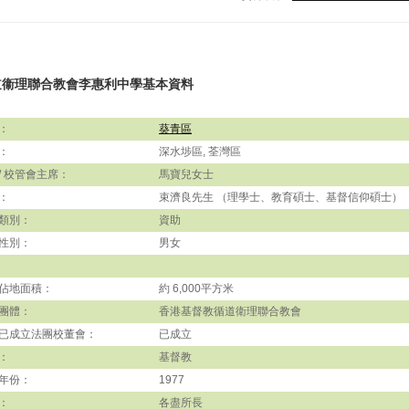
道衞理聯合教會李惠利中學基本資料
：
葵青區
：
深水埗區, 荃灣區
/ 校管會主席：
馬寶兒女士
：
束濟良先生 （理學士、教育碩士、基督信仰碩士）
類別：
資助
性別：
男女
佔地面積：
約 6,000平方米
團體：
香港基督教循道衛理聯合教會
已成立法團校董會：
已成立
：
基督教
年份：
1977
：
各盡所長