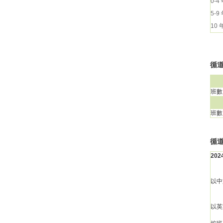
0-4
5-9
10
循道
班數
班數
循
20
以中
以英