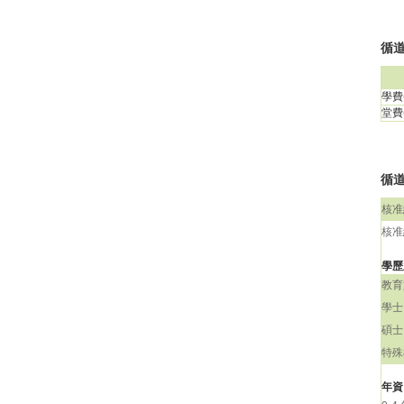
循道
學費(
堂費(
循道
核准
核准
學歷
教育
學士
碩士
特殊
年資