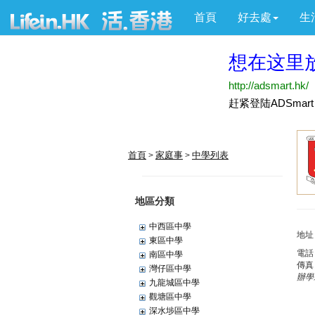
首頁
好去處
生
首頁
家庭事
中學列表
>
>
地區分類
中西區中學
地址
東區中學
電話
南區中學
傳真
灣仔區中學
辦學
九龍城區中學
觀塘區中學
深水埗區中學