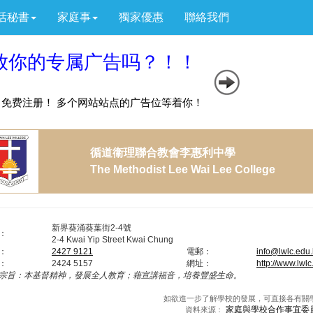
活秘書
家庭事
獨家優惠
聯絡我們
循道衞理聯合教會李惠利中學
The Methodist Lee Wai Lee College
新界葵涌葵葉街2-4號
：
2-4 Kwai Yip Street Kwai Chung
：
2427 9121
電郵：
info@lwlc.edu
：
2424 5157
網址：
http://www.lwl
宗旨：
本基督精神，發展全人教育；藉宣講福音，培養豐盛生命。
如欲進一步了解學校的發展，可直接各有關
家庭與學校合作事宜委
資料來源﹕