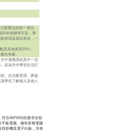
位分配辦法的統一派位
須認同本校辦學宗旨，學
活動表現及面試表現，一
活動及其他表現20%；
則優先考慮。
、升中適應課程及中一信
感，並為升中學習生活打
課程、生活教育課、夢啟
，讓學生了解個人及他人
WiFi900的要求全校
腦及平板電腦、備有多種電腦
有投影機及電子白板，另有