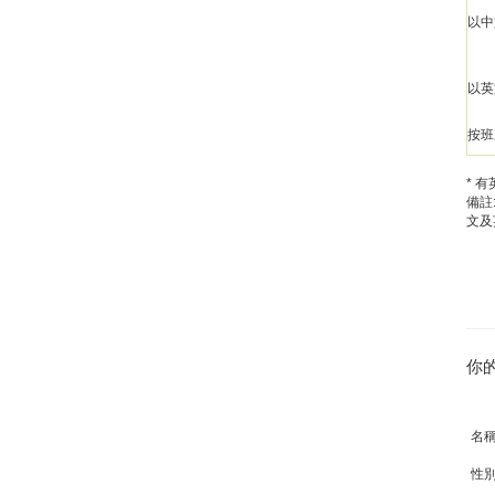
以中
以英
按班
* 
備註
文及
你
名
性