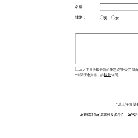
名稱
性別：
男
女
本人不欲收取最新的優惠資訊^及定期
按此
^有關優惠資訊，請
查閱。
*以上評論屬
為確保評語的真實性及參考性，如評語