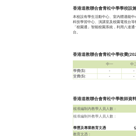
香港道教聯合會青松中學學校設
本校設有學生活動中心、室內體適能中
科技學習中心、演講室及校園電視台等
「校園通」智能校園系統，利用八達通
台。
香港道教聯合會青松中學收費(2023
中一
中
學費($):
-
-
堂費($):
-
-
香港道教聯合會青松中學教師資料(包括
核准編制內教學人員人數：
核准編制外教學人員人數：
學歷及專業教育文憑
教育文憑：