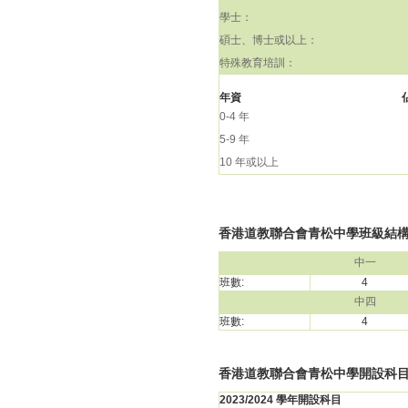
學士：
碩士、博士或以上：
特殊教育培訓：
年資
0-4 年
5-9 年
10 年或以上
香港道教聯合會青松中學班級結構(20
中一
班數:
4
中四
班數:
4
香港道教聯合會青松中學開設科
2023/2024 學年開設科目