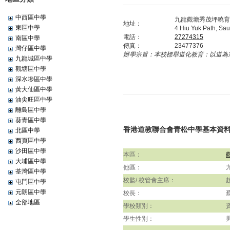
中西區中學
九龍觀塘秀茂坪曉育
地址：
東區中學
4 Hiu Yuk Path, Sa
電話：
27274315
南區中學
傳真：
23477376
灣仔區中學
辦學宗旨：
本校標舉道化教育：以道為
九龍城區中學
觀塘區中學
深水埗區中學
黃大仙區中學
油尖旺區中學
離島區中學
葵青區中學
香港道教聯合會青松中學基本資
北區中學
西頁區中學
沙田區中學
本區：
大埔區中學
他區：
荃灣區中學
校監/ 校管會主席：
屯門區中學
元朗區中學
校長：
全部地區
學校類別：
學生性別：