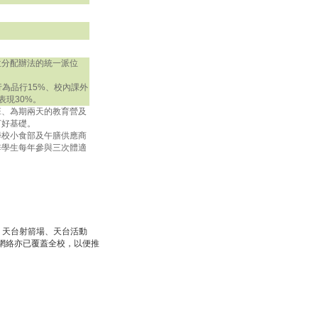
位分配辦法的統一派位
為品行15%、校內課外
表現30%。
班、為期兩天的教育營及
打好基礎。
學校小食部及午膳供應商
排學生每年參與三次體適
、天台射箭場、天台活動
網絡亦已覆蓋全校，以便推