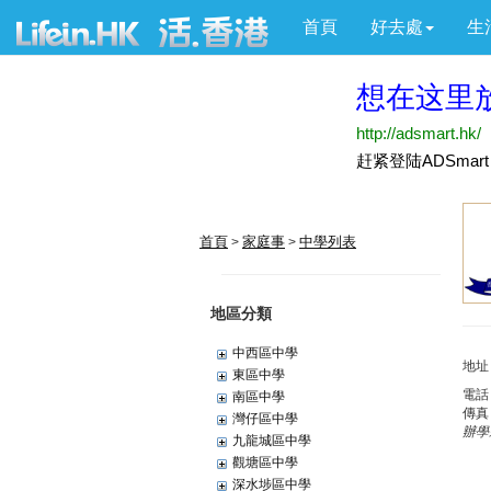
首頁
好去處
生
首頁
家庭事
中學列表
>
>
地區分類
中西區中學
地址
東區中學
電話
南區中學
傳真
灣仔區中學
辦學
九龍城區中學
觀塘區中學
深水埗區中學