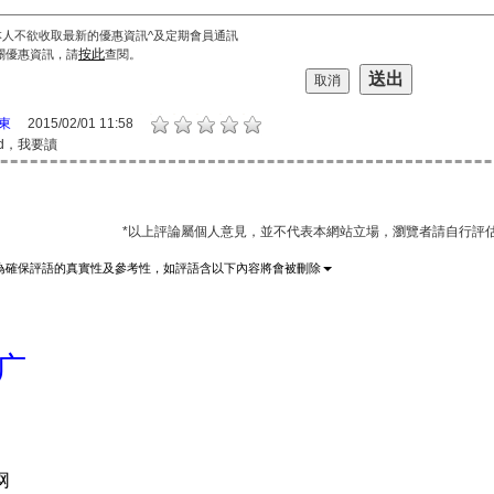
本人不欲收取最新的優惠資訊^及定期會員通訊
按此
關優惠資訊，請
查閱。
東
2015/02/01 11:58
od，我要讀
*以上評論屬個人意見，並不代表本網站立場，瀏覽者請自行評
為確保評語的真實性及參考性，如評語含以下內容將會被刪除