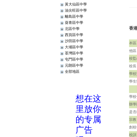
黃大仙區中學
油尖旺區中學
離島區中學
葵青區中學
香
北區中學
西頁區中學
沙田區中學
本區
大埔區中學
他區
荃灣區中學
校監
屯門區中學
元朗區中學
校長
全部地區
學校
學生
學校
辦學
是否
宗教
創校
校訓