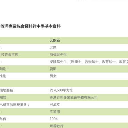
港管理專業協會羅桂祥中學基本資料
：
元朗區
：
北區
/ 校管會主席：
潘偉賢先生
：
梁國基先生 （理學士、哲學碩士、教育碩士、教育
類別：
資助
性別：
男女
佔地面積：
約 4,500平方米
團體：
香港管理專業協會學務有限公司
已成立法團校董會：
已成立
：
不適用
年份：
1994
：
臻善敏行