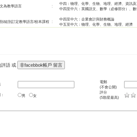
中四：物理、化學、生物、地理、經濟、資訊及
文為教學語言
:
中四至中六：英國語文、數學（必修部分）、數
中四至中六：企業會計與財務概論
別/組別訂定教學語言/校本課程
:
中五至中六：物理、化學、生物、地理、經濟
的評語 或
電郵
稱
(不會公開)
評分
別：
男
女
(5顆星最高)