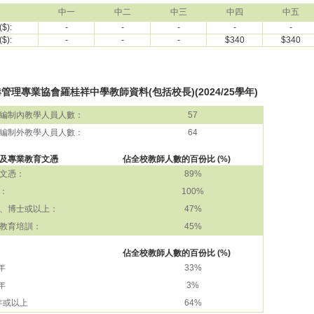
中一
中二
中三
中四
中五
$):
-
-
-
-
-
$):
-
-
-
$340
$340
管理專業協會羅桂祥中學教師資料(包括校長)(2024/25學年)
編制內教學人員人數：
57
編制外教學人員人數：
64
及專業教育文憑
佔全校教師人數的百份比 (%)
文憑：
89%
：
100%
、博士或以上：
47%
教育培訓：
45%
佔全校教師人數的百份比 (%)
 年
33%
 年
3%
 年或以上
64%