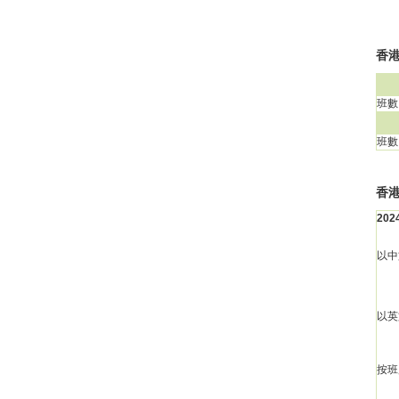
香港
班數
班數
香
20
以中
以英
按班