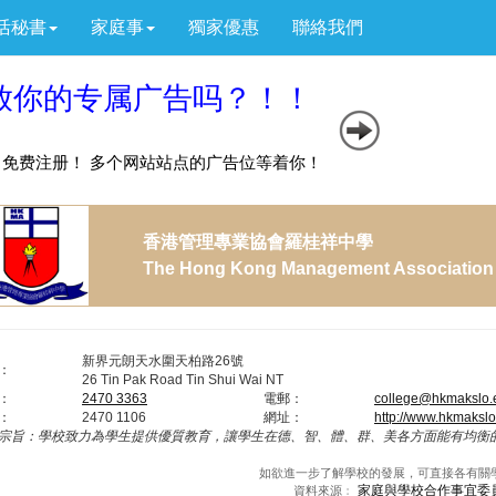
活秘書
家庭事
獨家優惠
聯絡我們
香港管理專業協會羅桂祥中學
The Hong Kong Management Association K
新界元朗天水圍天柏路26號
：
26 Tin Pak Road Tin Shui Wai NT
：
2470 3363
電郵：
college@hkmakslo.
：
2470 1106
網址：
http://www.hkmakslo
宗旨：
學校致力為學生提供優質教育，讓學生在德、智、體、群、美各方面能有均衡
如欲進一步了解學校的發展，可直接各有關
家庭與學校合作事宜委
資料來源﹕