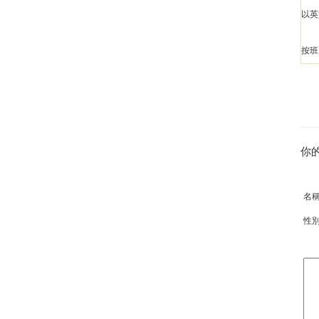
以英
按班
你
名
性