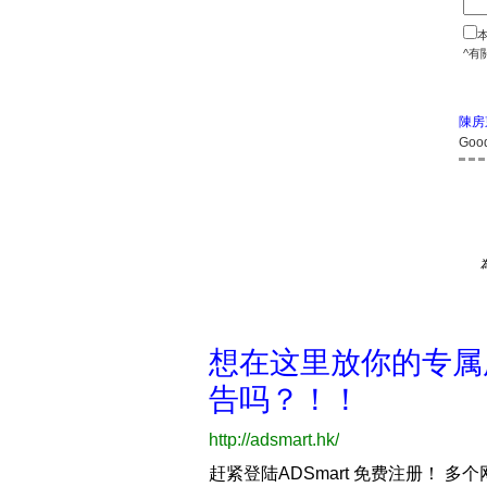
^有
陳房
Go