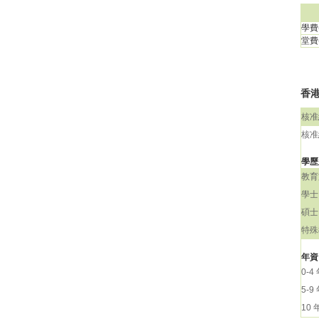
學費(
堂費(
香港
核准
核准
學歷
教育
學士
碩士
特殊
年資
0-4
5-9
10