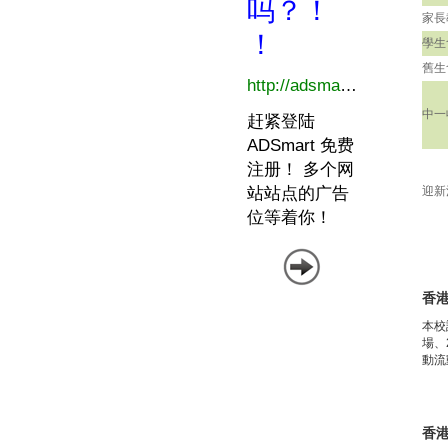
家長
學生
舊生
中一
迎新
香
本校
場、
動流
香港