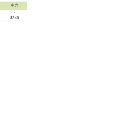
中六
-
$340