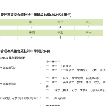
管理專業協會羅桂祥中學班級結構(2024/25學年)
中一
中二
中三
:
4
4
4
中四
中五
中六
:
4
5
4
港管理專業協會羅桂祥中學開設科目
24/2025 學年開設科目
中一至中三
中一至中二：普通話
文為教學語言
:
中一至中三：中國語文、中國歷史、公民、經濟
中一至中二：科學、普通電腦、設計與科技
中一至中三：英國語文、數學、地理、歷史、科
文為教學語言
:
術
中三：科學（物理、化學、生物）、資訊及通訊
別/組別訂定教學語言/校本課程
:
中三：綜合商業