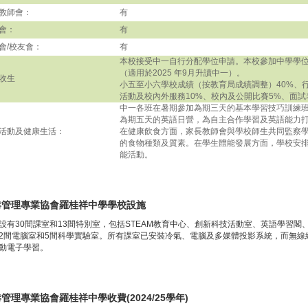
教師會：
有
會：
有
會/校友會：
有
本校接受中一自行分配學位申請。本校參加中學學
（適用於2025 年9月升讀中一）。
收生
小五至小六學校成績（按教育局成績調整）40%、行
活動及校內外服務10%、校內及公開比賽5%、面試
中一各班在暑期參加為期三天的基本學習技巧訓練
為期五天的英語日營，為自主合作學習及英語能力
活動及健康生活：
在健康飲食方面，家長教師會與學校師生共同監察
的食物種類及質素。在學生體能發展方面，學校安
能活動。
港管理專業協會羅桂祥中學學校設施
設有30間課室和13間特別室，包括STEAM教育中心、創新科技活動室、英語學習閣
2間電腦室和5間科學實驗室。所有課室已安裝冷氣、電腦及多媒體投影系統，而無線
動電子學習。
管理專業協會羅桂祥中學收費(2024/25學年)