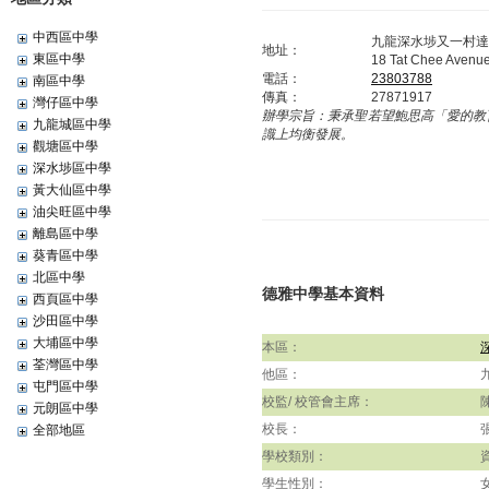
中西區中學
九龍深水埗又一村達
地址：
東區中學
18 Tat Chee Avenu
電話：
23803788
南區中學
傳真：
27871917
灣仔區中學
辦學宗旨：
秉承聖若望鮑思高「愛的教
九龍城區中學
識上均衡發展。
觀塘區中學
深水埗區中學
黃大仙區中學
油尖旺區中學
離島區中學
葵青區中學
北區中學
德雅中學基本資料
西頁區中學
沙田區中學
大埔區中學
本區：
荃灣區中學
他區：
屯門區中學
校監/ 校管會主席：
元朗區中學
校長：
全部地區
學校類別：
學生性別：