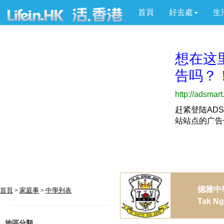
首頁
好去處
生
德雅中
首頁
家庭事
中學列表
>
>
Tak Ng
地區分類