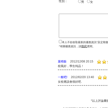
性別：
男
女
本人不欲收取最新的優惠資訊^及定期
按此
^有關優惠資訊，請
查閱。
葉晴餘
2012/12/08 20:15
校風好，學生纯品！
一般吧!
2012/02/20 13:40
女校應該會很好吧.
*以上評論屬