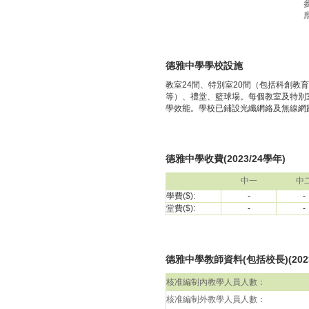
德雅中學學校設施
教室24間、特別室20間（包括科創
等）、禮堂、籃球場。每個教室及特別
學效能。學校已鋪設光纖網絡及無線網
德雅中學收費(2023/24學年)
中一
中
學費($):
-
-
堂費($):
-
-
德雅中學教師資料(包括校長)(2023
核准編制內教學人員人數：
核准編制外教學人員人數：