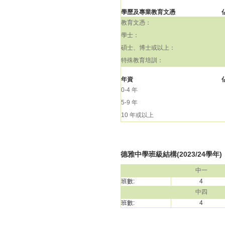
學歷及專業教育文憑
教育文憑：
學士：
碩士、博士或以上：
特殊教育培訓：
年資
0-4 年
5-9 年
10 年或以上
德雅中學班級結構(2023/24學年)
中一
班數:
4
中四
班數:
4