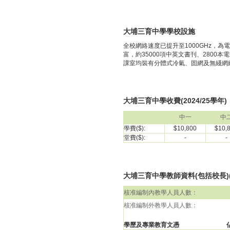
大埔三育中學學校設施
全校網絡速度已提升至1000GHz，
富，約35000項中英文書刊、2800
課室均裝有分體式冷氣、固網及無綫網絡及
大埔三育中學收費(2024/25學年)
中一
中
學費($):
$10,800
$10,
堂費($):
-
-
大埔三育中學教師資料(包括校長)(2
核准編制內教學人員人數：
核准編制外教學人員人數：
學歷及專業教育文憑