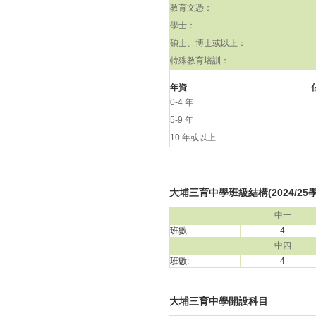
教育文憑：
學士：
碩士、博士或以上：
特殊教育培訓：
年資
0-4 年
5-9 年
10 年或以上
大埔三育中學班級結構(2024/25
中一
班數:
4
中四
班數:
4
大埔三育中學開設科目