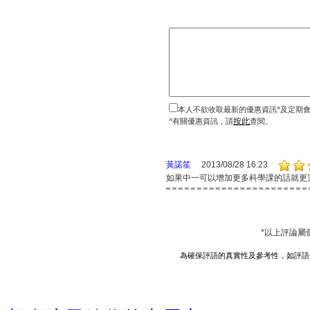
本人不欲收取最新的優惠資訊^及定期
按此
^有關優惠資訊，請
查閱。
黃諾笙
2013/08/28 16:23
如果中一可以增加更多科學課的話就更
*以上評論屬
為確保評語的真實性及參考性，如評語