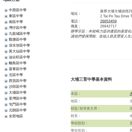
中西區中學
新界大埔大埔頭徑2
地址：
東區中學
2 Tai Po Tau Drive 
電話：
26653459
南區中學
傳真：
26642717
灣仔區中學
辦學宗旨：
本校竭力提供優質的基督化
九龍城區中學
讓他們發揮潛能、造福人群及豐富人生
觀塘區中學
深水埗區中學
黃大仙區中學
油尖旺區中學
離島區中學
葵青區中學
北區中學
大埔三育中學基本資料
西頁區中學
沙田區中學
大埔區中學
本區：
荃灣區中學
他區：
屯門區中學
校監/ 校管會主席：
元朗區中學
校長：
全部地區
學校類別：
學生性別：