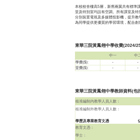
本校校舍樓高5層，新舊兩翼共有標準課室
堂及特別室均設有空調。所有課室及特
分別裝置電視及多媒體投影機，提升教
為同學提供更優質的學習環境，配合創客教
東華三院黃鳳翎中學收費(2024/2
中一
中
學費($):
-
-
堂費($):
-
-
東華三院黃鳳翎中學教師資料(包括校長
核准編制內教學人員人數：
核准編制外教學人員人數：
學歷及專業教育文憑
教育文憑：
學士：