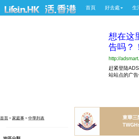
首頁
好去處
生
東華三
首頁
家庭事
中學列表
>
>
TWGHs
地區分類