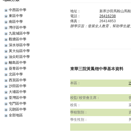
中西區中學
地址：
新界沙田馬鞍山馬鞍
東區中學
電話：
26416238
傳真：
26414853
南區中學
辦學宗旨：
發展全人教育，幫助學生建
灣仔區中學
九龍城區中學
觀塘區中學
深水埗區中學
黃大仙區中學
油尖旺區中學
離島區中學
葵青區中學
東華三院黃鳳翎中學基本資料
北區中學
西頁區中學
本區：
沙田區中學
大埔區中學
荃灣區中學
校監/ 校管會主席：
屯門區中學
校長：
元朗區中學
學校類別：
全部地區
學生性別：