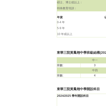
碩士、博士或以上：
特殊教育培訓：
年資
0-4 年
5-9 年
10 年或以上
東華三院黃鳳翎中學班級結構(2024
中一
班數:
3
中四
班數:
4
東華三院黃鳳翎中學開設科目
2024/2025 學年開設科目