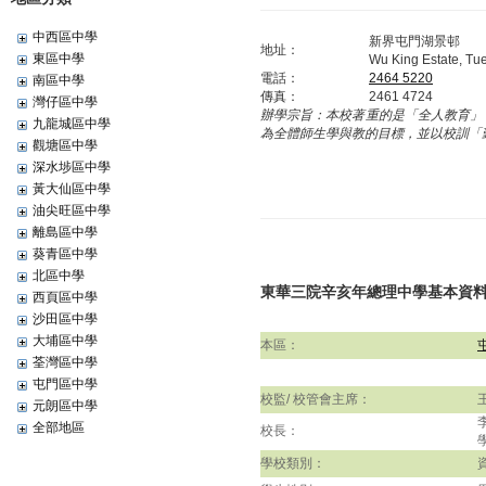
中西區中學
新界屯門湖景邨
地址：
東區中學
Wu King Estate, Tu
電話：
2464 5220
南區中學
傳真：
2461 4724
灣仔區中學
辦學宗旨：
本校著重的是「全人教育」
九龍城區中學
為全體師生學與教的目標，並以校訓「
觀塘區中學
深水埗區中學
黃大仙區中學
油尖旺區中學
離島區中學
葵青區中學
北區中學
東華三院辛亥年總理中學基本資
西頁區中學
沙田區中學
大埔區中學
本區：
荃灣區中學
屯門區中學
校監/ 校管會主席：
元朗區中學
全部地區
校長：
學校類別：