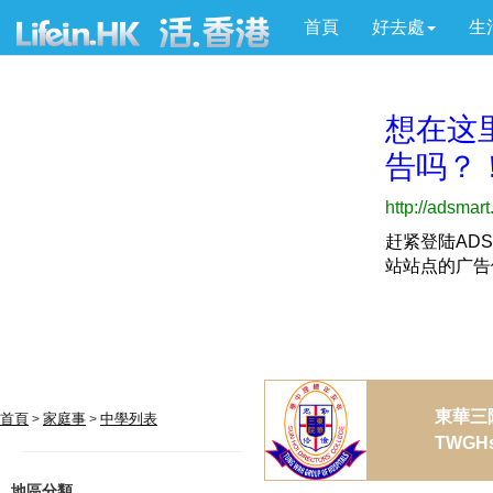
首頁
好去處
生
東華三
首頁
家庭事
中學列表
>
>
TWGHs 
地區分類