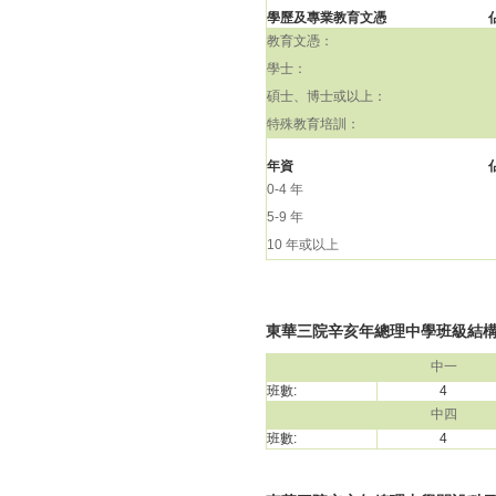
學歷及專業教育文憑
教育文憑：
學士：
碩士、博士或以上：
特殊教育培訓：
年資
0-4 年
5-9 年
10 年或以上
東華三院辛亥年總理中學班級結構(20
中一
班數:
4
中四
班數:
4