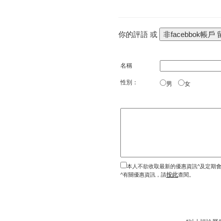
你的評語 或
名稱
性別：
男
女
本人不欲收取最新的優惠資訊^及定期
按此
^有關優惠資訊，請
查閱。