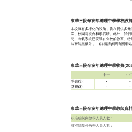
東華三院辛亥年總理中學學校設
本校擁有多樣化的設施，旨在提供多元
室、校園電視台和攀石牆。此外，我們
間。冷氣系統已安裝在全校的教室、特
裝智能黑板外， ...(詳情請參閱有關網站
東華三院辛亥年總理中學收費(2024
中一
中
學費($):
-
-
堂費($):
-
-
東華三院辛亥年總理中學教師資料(包括
核准編制內教學人員人數：
核准編制外教學人員人數：