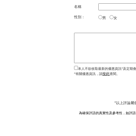
名稱
性別：
男
女
本人不欲收取最新的優惠資訊^及定期
按此
^有關優惠資訊，請
查閱。
*以上評論屬
為確保評語的真實性及參考性，如評語