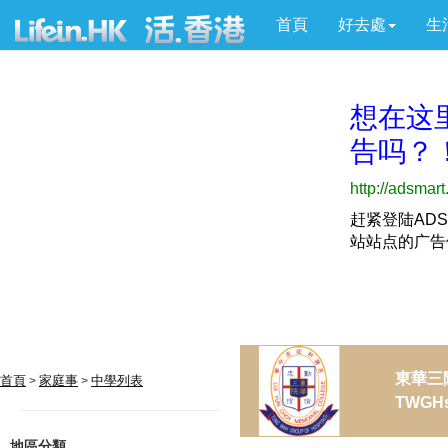
首頁
好去處
生
東華三
首頁
家庭事
中學列表
>
>
TWGHs 
地區分類