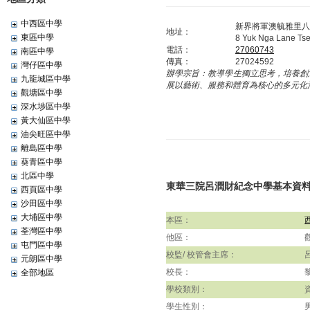
中西區中學
新界將軍澳毓雅里八
地址：
東區中學
8 Yuk Nga Lane Ts
電話：
27060743
南區中學
傳真：
27024592
灣仔區中學
辦學宗旨：
教導學生獨立思考，培養創
九龍城區中學
展以藝術、服務和體育為核心的多元化
觀塘區中學
深水埗區中學
黃大仙區中學
油尖旺區中學
離島區中學
葵青區中學
北區中學
東華三院呂潤財紀念中學基本資
西頁區中學
沙田區中學
大埔區中學
本區：
荃灣區中學
他區：
屯門區中學
校監/ 校管會主席：
元朗區中學
校長：
全部地區
學校類別：
學生性別：