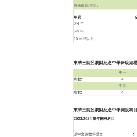
特殊教育培訓：
年資
0-4 年
5-9 年
10 年或以上
東華三院呂潤財紀念中學班級結構(20
中一
班數:
4
中四
班數:
4
東華三院呂潤財紀念中學開設科
2023/2024 學年開設科目
以中文為教學語言
: