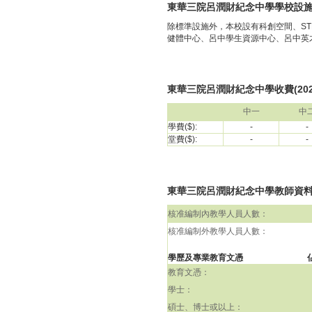
東華三院呂潤財紀念中學學校設
除標準設施外，本校設有科創空間、S
健體中心、呂中學生資源中心、呂中英
東華三院呂潤財紀念中學收費(2023
中一
中
學費($):
-
-
堂費($):
-
-
東華三院呂潤財紀念中學教師資料(包括
核准編制內教學人員人數：
核准編制外教學人員人數：
學歷及專業教育文憑
教育文憑：
學士：
碩士、博士或以上：