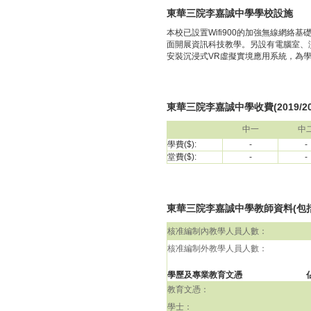
東華三院李嘉誠中學學校設施
本校已設置Wifi900的加強無線網
面開展資訊科技教學。另設有電腦室、
安裝沉浸式VR虛擬實境應用系統，為
東華三院李嘉誠中學收費(2019/2
中一
中
學費($):
-
-
堂費($):
-
-
東華三院李嘉誠中學教師資料(包括校長
核准編制內教學人員人數：
核准編制外教學人員人數：
學歷及專業教育文憑
教育文憑：
學士：