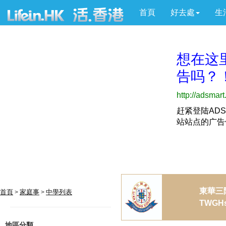
首頁
好去處
生
東華三
首頁
家庭事
中學列表
>
>
TWGHs 
地區分類