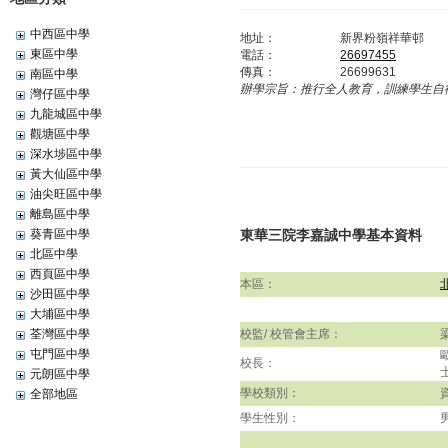
中西區中學
地址：
新界粉嶺祥華邨
東區中學
電話：
26697455
傳真：
26699631
南區中學
辦學宗旨：
推行全人教育，訓練學生自
灣仔區中學
九龍城區中學
觀塘區中學
深水埗區中學
黃大仙區中學
油尖旺區中學
離島區中學
葵青區中學
東華三院李嘉誠中學基本資料
北區中學
西頁區中學
本區：
沙田區中學
大埔區中學
荃灣區中學
校監/ 校管會主席：
屯門區中學
校長：
元朗區中學
學校類別：
全部地區
學生性別：