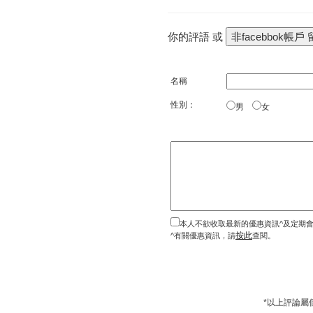
你的評語 或
名稱
性別：
男
女
本人不欲收取最新的優惠資訊^及定期
按此
^有關優惠資訊，請
查閱。
*以上評論屬