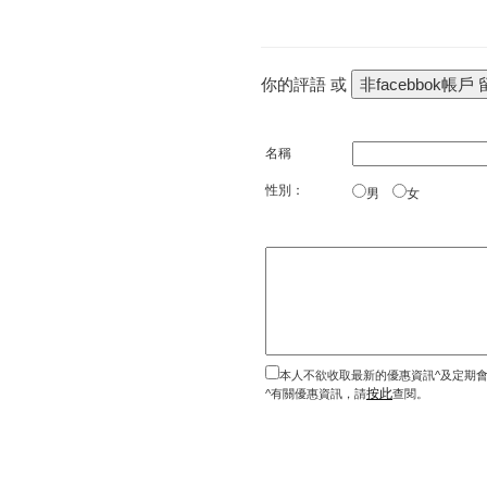
你的評語 或
名稱
性別：
男
女
本人不欲收取最新的優惠資訊^及定期
按此
^有關優惠資訊，請
查閱。