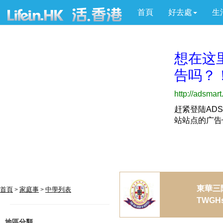
首頁
好去處
生
東華三
首頁
家庭事
中學列表
>
>
TWGHs 
地區分類