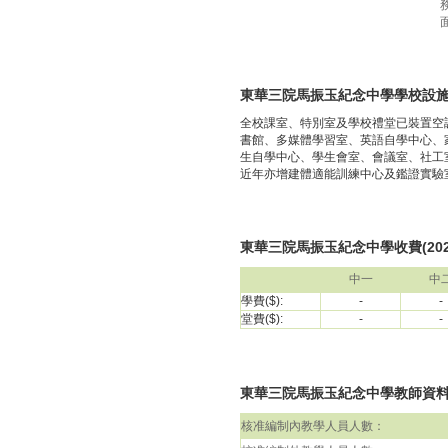
東華三院馬振玉紀念中學學校設
全校課室、特別室及學校禮堂已裝置空
書館、多媒體學習室、英語自學中心、
生自學中心、學生會室、會議室、社工
近年亦增建體適能訓練中心及鑑證實驗室。
東華三院馬振玉紀念中學收費(2024
中一
中
學費($):
-
-
堂費($):
-
-
東華三院馬振玉紀念中學教師資料(包括
核准編制內教學人員人數：