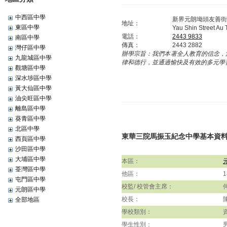
中西區中學
新界元朗坳頭友善街
地址：
東區中學
Yau Shin Street Au
電話：
2443 9833
南區中學
傳真：
2443 2882
灣仔區中學
辦學宗旨：
我們本著全人教育的信念，
九龍城區中學
律和德行，並通過愉快及有效的多元學習
觀塘區中學
深水埗區中學
黃大仙區中學
油尖旺區中學
離島區中學
葵青區中學
北區中學
東華三院馬振玉紀念中學基本資
西頁區中學
沙田區中學
大埔區中學
本區：
荃灣區中學
他區：
屯門區中學
校監/ 校管會主席：
元朗區中學
校長：
全部地區
學校類別：
學生性別：