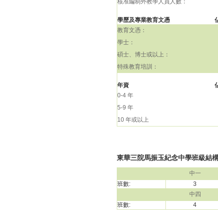
核准編制外教學人員人數：
學歷及專業教育文憑
教育文憑：
學士：
碩士、博士或以上：
特殊教育培訓：
年資
0-4 年
5-9 年
10 年或以上
東華三院馬振玉紀念中學班級結構(20
中一
班數:
3
中四
班數:
4