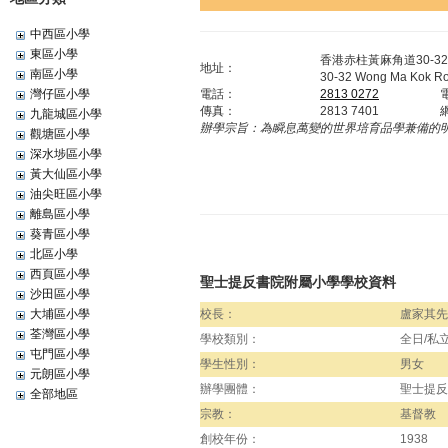
中西區小學
東區小學
香港赤柱黃麻角道30-3
地址：
南區小學
30-32 Wong Ma Kok Ro
灣仔區小學
電話：
2813 0272
傳真：
2813 7401
九龍城區小學
辦學宗旨：
為瞬息萬變的世界培育品學兼備的
觀塘區小學
深水埗區小學
黃大仙區小學
油尖旺區小學
離島區小學
葵青區小學
北區小學
西頁區小學
聖士提反書院附屬小學學校資料
沙田區小學
大埔區小學
校長：
盧家其先
荃灣區小學
學校類別：
全日/私
屯門區小學
學生性別：
男女
元朗區小學
辦學團體：
聖士提反
全部地區
宗教：
基督教
創校年份：
1938