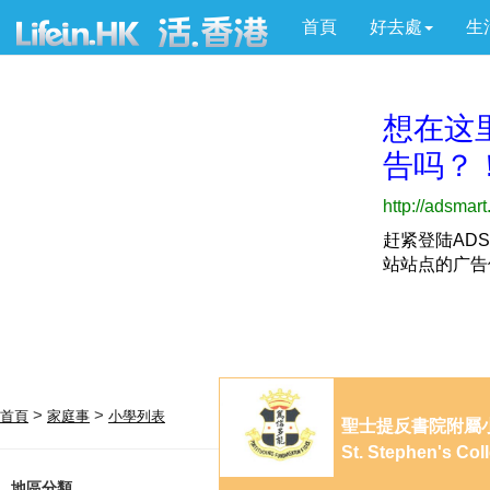
首頁
好去處
生
>
>
首頁
家庭事
小學列表
聖士提反書院附屬
St. Stephen's Col
地區分類