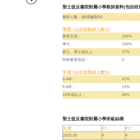
聖士提反書院附屬小學教師資料(包括校
教師人數：(核准編制內)
-
學歷 (佔全校教師人數%)
教育文憑：
100%
學士：
100%
碩士、博士或以上：
57%
特殊教育培訓：
0
年資 (佔全校教師人數%)
0-4年：
41%
5-9年：
13%
10年或以上：
46%
聖士提反書院附屬小學班級結構
年度
P1
P2
2025-26
4
4