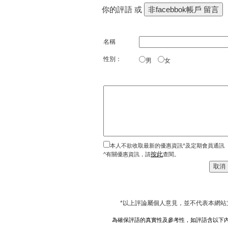
你的評語 或
名稱
性別：
男
女
本人不欲收取最新的優惠資訊^及定期會員通訊
按此
^有關優惠資訊，請
查閱。
*以上評論屬個人意見，並不代表本網站
為確保評語的真實性及參考性，如評語含以下