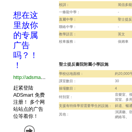
校訓：
篤信多能
一條龍中學：
-
直屬中學：
聖士提反
聯絡中學：
-
教學語言：
英文
校車服務：
保姆車
聖士提反書院附屬小學設施
學校佔地面積：
約20,00
課室數目：
30
操場數目：
4
音樂室、視
特別室：
習室、多
支援有特殊學習需要學生的設施：
斜道、暢
演講廳、
其他：
網絡等。