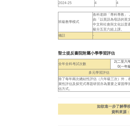
2024-25
4
4
各科老師「專科專教」
由「以英語為母語的英文
班級教學模式
中文和社會與文化以普
級分五至六組上課。
備註
-
聖士提反書院附屬小學學習評估
2(二至六
全年全科考試次數
0(一年級
多元學習評估
除了每年兩次總結性評估（六年級三次）外，
展性評估及探究式專題研習亦為重要之鞏固學
估方式。
如欲進一步了解學
資料來源