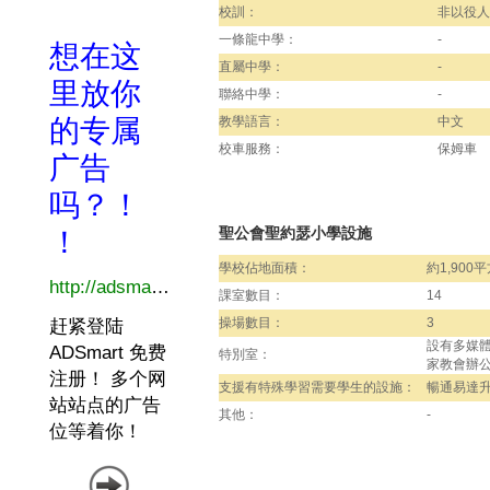
校訓：
非以役人
一條龍中學：
-
直屬中學：
-
聯絡中學：
-
教學語言：
中文
校車服務：
保姆車
聖公會聖約瑟小學設施
學校佔地面積：
約1,900
課室數目：
14
操場數目：
3
設有多媒
特別室：
家教會辦
支援有特殊學習需要學生的設施：
暢通易達
其他：
-