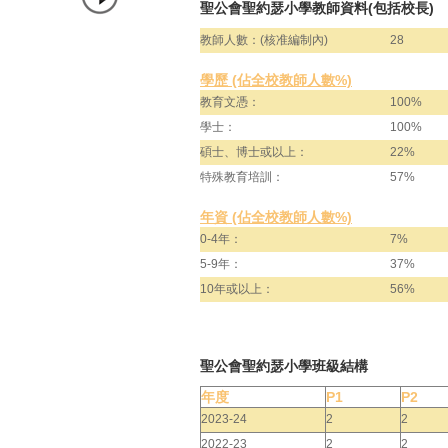
聖公會聖約瑟小學教師資料(包括校長)
教師人數：(核准編制內)
28
學歷 (佔全校教師人數%)
教育文憑：
100%
學士：
100%
碩士、博士或以上：
22%
特殊教育培訓：
57%
年資 (佔全校教師人數%)
0-4年：
7%
5-9年：
37%
10年或以上：
56%
聖公會聖約瑟小學班級結構
年度
P1
P2
2023-24
2
2
2022-23
2
2