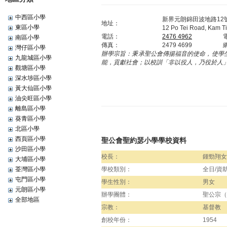
中西區小學
新界元朗錦田波地路12
地址：
東區小學
12 Po Tei Road, Kam Ti
電話：
2476 4962
南區小學
傳真：
2479 4699
灣仔區小學
辦學宗旨：
秉承聖公會傳揚福音的使命，使學
九龍城區小學
能，貢獻社會；以校訓「非以役人，乃役於人
觀塘區小學
深水埗區小學
黃大仙區小學
油尖旺區小學
離島區小學
葵青區小學
北區小學
西頁區小學
聖公會聖約瑟小學學校資料
沙田區小學
校長：
鍾勁翔女
大埔區小學
荃灣區小學
學校類別：
全日/資
屯門區小學
學生性別：
男女
元朗區小學
辦學團體：
聖公宗（
全部地區
宗教：
基督教
創校年份：
1954