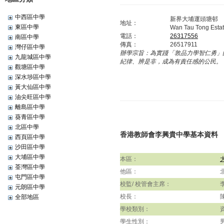
中西區中學
新界大埔運頭塘邨
地址：
東區中學
Wan Tau Tong Estat
電話：
26317556
南區中學
傳真：
26517911
灣仔區中學
辦學宗旨：
為實踐「敦品力學智仁勇」
九龍城區中學
紀律、辨是非，成為有責任感的公民。
觀塘區中學
深水埗區中學
黃大仙區中學
油尖旺區中學
離島區中學
葵青區中學
北區中學
香港教師會李興貴中學基本資料
西頁區中學
沙田區中學
大埔區中學
本區：
荃灣區中學
他區：
屯門區中學
校監/ 校管會主席：
元朗區中學
校長：
全部地區
學校類別：
學生性別：