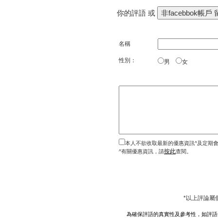
你的評語 或
名稱
性別：
男
女
本人不欲收取最新的優惠資訊^及定期
按此
^有關優惠資訊，請
查閱。
*以上評論屬
為確保評語的真實性及參考性，如評語