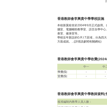
香港教師會李興貴中學學校設施
本校新翼校舍於2004年9月正式啟用
腦室、電腦輔助教學室、語言自學中心
會室、健身室等。
學校近年新設的G.R.I.T.區域，
方面成就。...(詳情請參閱有關網站)
香港教師會李興貴中學收費(2024/
中一
中
學費($):
-
-
堂費($):
-
-
香港教師會李興貴中學教師資料(包括校
核准編制內教學人員人數：