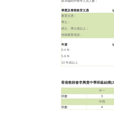
核准編制外教學人員人數：
學歷及專業教育文憑
教育文憑：
學士：
碩士、博士或以上：
特殊教育培訓：
年資
0-4 年
5-9 年
10 年或以上
香港教師會李興貴中學班級結構(202
中一
班數:
3
中四
班數:
4