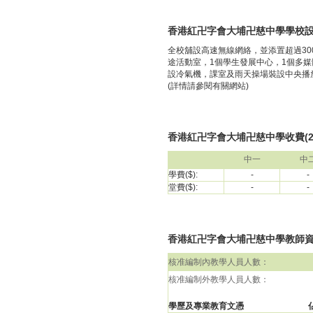
香港紅卍字會大埔卍慈中學學校
全校舖設高速無線網絡，並添置超過30
途活動室，1個學生發展中心，1個多
設冷氣機，課室及雨天操場裝設中央播放
(詳情請參閱有關網站)
香港紅卍字會大埔卍慈中學收費(202
中一
中
學費($):
-
-
堂費($):
-
-
香港紅卍字會大埔卍慈中學教師資料(包
核准編制內教學人員人數：
核准編制外教學人員人數：
學歷及專業教育文憑