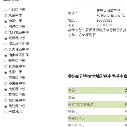
中西區中學
新界大埔富亨邨
地址：
東區中學
Fu Heng Estate Tai
電話：
26666821
南區中學
傳真：
26678029
灣仔區中學
辦學宗旨：
秉承香港紅卍字會辦學宗旨
九龍城區中學
之珍」之崇高理想。
觀塘區中學
深水埗區中學
黃大仙區中學
油尖旺區中學
離島區中學
葵青區中學
北區中學
香港紅卍字會大埔卍慈中學基本
西頁區中學
沙田區中學
大埔區中學
本區：
荃灣區中學
他區：
屯門區中學
校監/ 校管會主席：
元朗區中學
校長：
全部地區
學校類別：
學生性別：