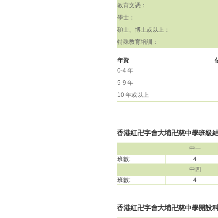
教育文憑：
學士：
碩士、博士或以上：
特殊教育培訓：
年資
0-4 年
5-9 年
10 年或以上
香港紅卍字會大埔卍慈中學班級結構(
中一
班數:
4
中四
班數:
4
香港紅卍字會大埔卍慈中學開設