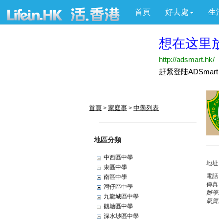
首頁
好去處
生
首頁
家庭事
中學列表
>
>
地區分類
中西區中學
地址
東區中學
電話
南區中學
傳真
灣仔區中學
辦學
九龍城區中學
氣質
觀塘區中學
深水埗區中學