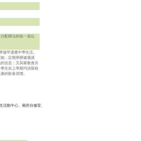
位分配辦法的統一派位
學儘早適應中學生活。
技能；定期舉辦健康講
活的信息；又與家教會共
一學生在上學期均須留校
健康的飲食習慣。
學生活動中心、兩所自修室、