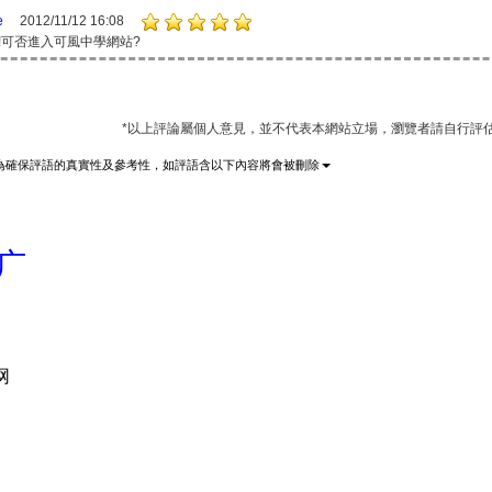
e
2012/11/12 16:08
!可否進入可風中學網站?
*以上評論屬個人意見，並不代表本網站立場，瀏覽者請自行評
為確保評語的真實性及參考性，如評語含以下內容將會被刪除