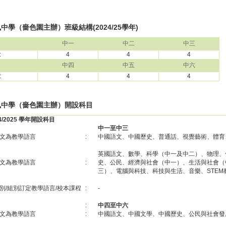
中學（嗇色園主辦）班級結構(2024/25學年)
中一
中二
中三
:
4
4
4
中四
中五
中六
:
4
4
4
風中學（嗇色園主辦）開設科目
24/2025 學年開設科目
中一至中三
文為教學語言
:
中國語文、中國歷史、普通話、視覺藝術、體育
英國語文、數學、科學（中一及中二）、物理、
文為教學語言
:
史、公民、經濟與社會（中一）、生活與社會（
三）、電腦與科技、科技與生活、音樂、STEM
別/組別訂定教學語言/校本課程
:
-
:
中四至中六
文為教學語言
:
中國語文、中國文學、中國歷史、公民與社會發