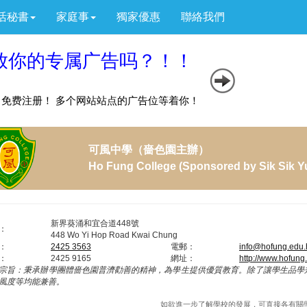
活秘書
家庭事
獨家優惠
聯絡我們
可風中學（嗇色園主辦）
Ho Fung College (Sponsored by Sik Sik Y
新界葵涌和宜合道448號
：
448 Wo Yi Hop Road Kwai Chung
：
2425 3563
電郵：
info@hofung.edu.
：
2425 9165
網址：
http://www.hofung
宗旨：
秉承辦學團體嗇色園普濟勸善的精神，為學生提供優質教育。除了讓學生品學
風度等均能兼善。
如欲進一步了解學校的發展，可直接各有關