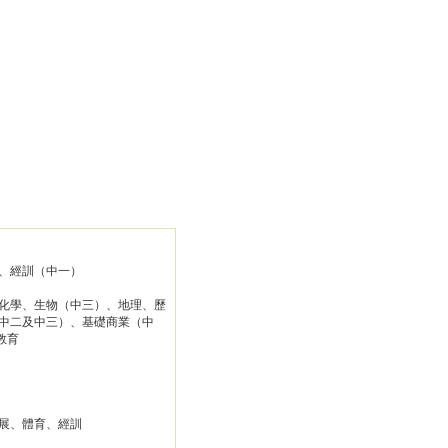
、經訓（中一）
化學、生物（中三）、地理、歷
中二及中三）、基礎商業（中
教育
展、體育、經訓