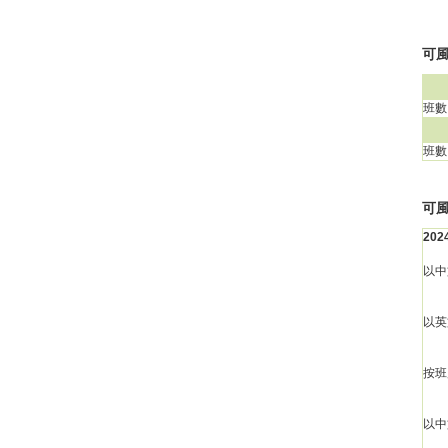
可風
班數
班數
可
20
以中
以英
按班
以中