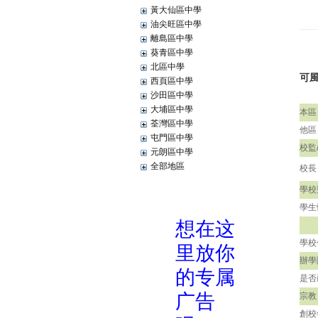
黃大仙區中學
油尖旺區中學
離島區中學
葵青區中學
北區中學
可
西頁區中學
沙田區中學
大埔區中學
本區
荃灣區中學
他區
屯門區中學
校監
元朗區中學
全部地區
校長
學校
學生
學校
辦學
是否
宗教
創校