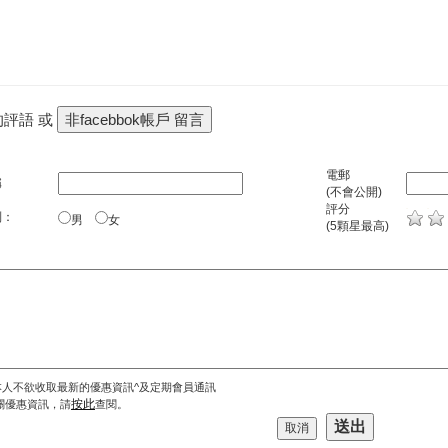
的評語 或
電郵
稱
(不會公開)
評分
別：
男
女
(5顆星最高)
本人不欲收取最新的優惠資訊^及定期會員通訊
按此
關優惠資訊，請
查閱。