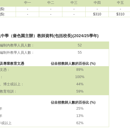
中一
中二
中三
中四
中五
$):
-
-
-
-
-
$):
-
-
-
$310
$310
中學（嗇色園主辦）教師資料(包括校長)(2024/25學年)
編制內教學人員人數：
52
編制外教學人員人數：
55
及專業教育文憑
佔全校教師人數的百份比 (%)
文憑：
89%
：
100%
、博士或以上：
44%
教育培訓：
59%
佔全校教師人數的百份比 (%)
 年
25%
 年
13%
 年或以上
62%