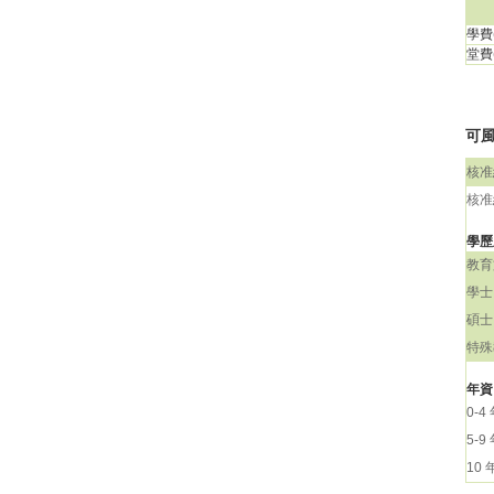
學費(
堂費(
可風
核准
核准
學歷
教育
學士
碩士
特殊
年資
0-4
5-9
10