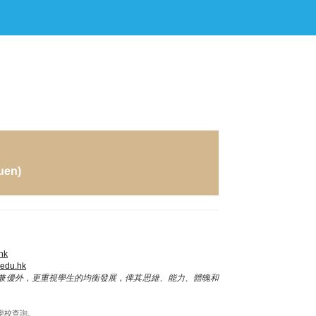
uen)
hk
.edu.hk
兼優外，更重視學生的均衡發展，俾其思維、能力、體魄和
學校查詢。