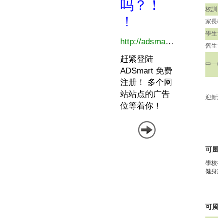
校訓
家長
學生
舊生
中一
迎新
可
學校
健身
可風