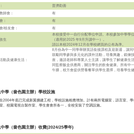
：
普濟勸善
教師會：
有
會：
有
會/校友會：
有
本校接受中一自行分配學位申請。本校參加中學學
收生
（適用於2025 年9月升讀中一）。
請以本校2024年12月在學校網頁的公布為準。
8月份為中一同學舉辦英語銜接課程及迎新週，讓同
鼓勵同學參與多元化的課外活動，培養興趣，鍛煉
活動及健康生活：
座，邀請老師和專業人士主講，讓學生了解健康生
同監察飯盒供應商，關注學生的飲食健康。所有中
午膳，校方會提供營養餐單供學生選擇，培養學生
風中學（嗇色園主辦）學校設施
在2004年底已完成新翼擴建工程，學校設施相應增加。計有兩所電腦室，語言室、
室、校園電視台製作室、學生會會所各一，全校安裝了空調設施。
中學（嗇色園主辦）收費(2024/25學年)