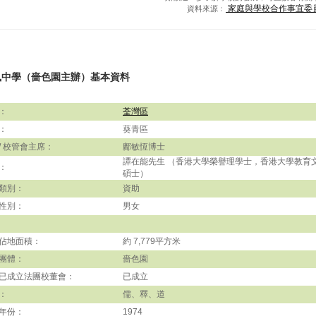
家庭與學校合作事宜委
資料來源﹕
風中學（嗇色園主辦）基本資料
：
荃灣區
：
葵青區
/ 校管會主席：
鄺敏恆博士
譚在能先生 （香港大學榮譽理學士，香港大學教育
：
碩士）
類別：
資助
性別：
男女
佔地面積：
約 7,779平方米
團體：
嗇色園
已成立法團校董會：
已成立
：
儒、釋、道
年份：
1974