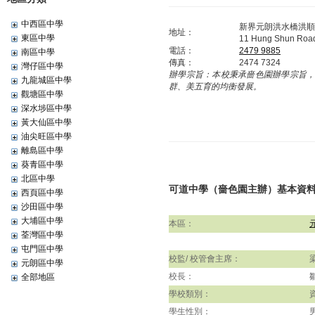
中西區中學
新界元朗洪水橋洪順
地址：
東區中學
11 Hung Shun Road,
電話：
2479 9885
南區中學
傳真：
2474 7324
灣仔區中學
辦學宗旨：
本校秉承嗇色園辦學宗旨
九龍城區中學
群、美五育的均衡發展。
觀塘區中學
深水埗區中學
黃大仙區中學
油尖旺區中學
離島區中學
葵青區中學
北區中學
可道中學（嗇色園主辦）基本資
西頁區中學
沙田區中學
大埔區中學
本區：
荃灣區中學
屯門區中學
校監/ 校管會主席：
元朗區中學
校長：
全部地區
學校類別：
學生性別：