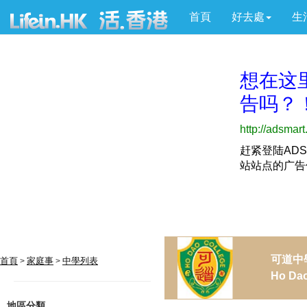
首頁
好去處
生
可道中
首頁
家庭事
中學列表
>
>
Ho Dao
地區分類