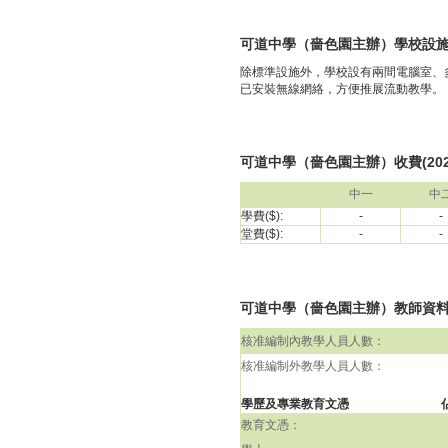
可道中學（嗇色園主辦）學校設
除標準設施外，學校設有兩間電腦室、
已安裝無線網絡，方便推展流動教學。
可道中學（嗇色園主辦）收費(2024
中一
中
學費($):
-
-
堂費($):
-
-
可道中學（嗇色園主辦）教師資料(包括
核准編制內教學人員人數：
核准編制外教學人員人數：
學歷及專業教育文憑
教育文憑：