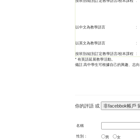
按班別/組別訂定教學語言/校本課程
:
以中文為教學語言
:
以英文為教學語言
:
按班別/組別訂定教學語言/校本課程
:
* 有英語延展教學活動。
備註:高中學生可根據自己的興趣、志
你的評語 或
名稱
性別：
男
女