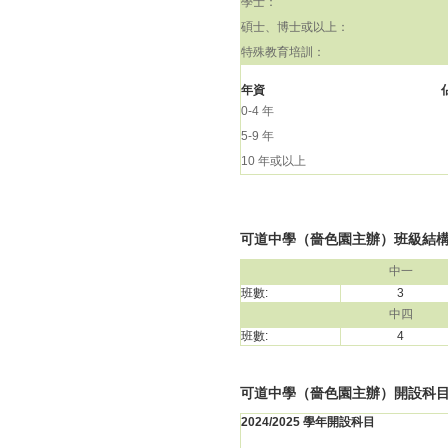
學士：
碩士、博士或以上：
特殊教育培訓：
年資
0-4 年
5-9 年
10 年或以上
可道中學（嗇色園主辦）班級結構(20
中一
班數:
3
中四
班數:
4
可道中學（嗇色園主辦）開設科
2024/2025 學年開設科目