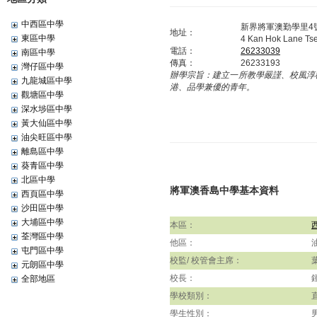
中西區中學
新界將軍澳勤學里4
地址：
東區中學
4 Kan Hok Lane Ts
電話：
26233039
南區中學
傳真：
26233193
灣仔區中學
辦學宗旨：
建立一所教學嚴謹、校風淳
九龍城區中學
港、品學兼優的青年。
觀塘區中學
深水埗區中學
黃大仙區中學
油尖旺區中學
離島區中學
葵青區中學
北區中學
將軍澳香島中學基本資料
西頁區中學
沙田區中學
大埔區中學
本區：
荃灣區中學
他區：
屯門區中學
校監/ 校管會主席：
元朗區中學
校長：
全部地區
學校類別：
學生性別：