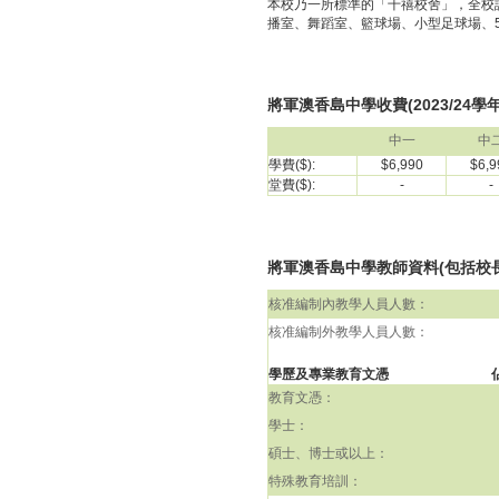
本校乃一所標準的「千禧校舍」，全校
播室、舞蹈室、籃球場、小型足球場、
將軍澳香島中學收費(2023/24學年
中一
中
學費($):
$6,990
$6,9
堂費($):
-
-
將軍澳香島中學教師資料(包括校長)(
核准編制內教學人員人數：
核准編制外教學人員人數：
學歷及專業教育文憑
教育文憑：
學士：
碩士、博士或以上：
特殊教育培訓：