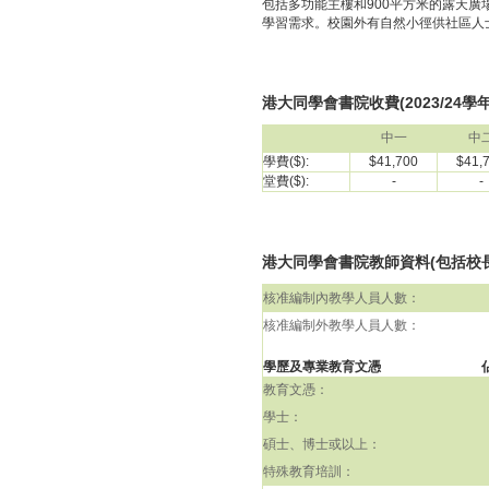
包括多功能主樓和900平方米的露天廣
學習需求。校園外有自然小徑供社區人
港大同學會書院收費(2023/24學年
中一
中
學費($):
$41,700
$41,
堂費($):
-
-
港大同學會書院教師資料(包括校長)(
核准編制內教學人員人數：
核准編制外教學人員人數：
學歷及專業教育文憑
教育文憑：
學士：
碩士、博士或以上：
特殊教育培訓：