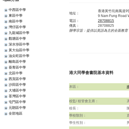
中西區中學
香港黃竹坑南風道9
地址：
東區中學
9 Nam Fung Road 
電話：
28708815
南區中學
傳真：
28708825
灣仔區中學
辦學宗旨：
提供以英語為主的全面教育
九龍城區中學
觀塘區中學
深水埗區中學
黃大仙區中學
油尖旺區中學
離島區中學
葵青區中學
港大同學會書院基本資料
北區中學
西頁區中學
沙田區中學
本區：
大埔區中學
荃灣區中學
校監/ 校管會主席：
屯門區中學
元朗區中學
校長：
全部地區
學校類別：
學生性別：