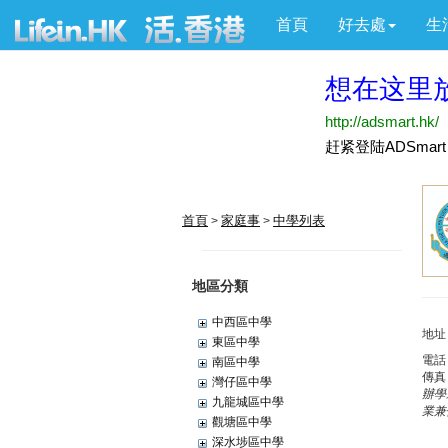
首頁
好去處
生
首頁
家庭事
中學列表
>
>
地區分類
中西區中學
地址
東區中學
電話
南區中學
傳真
灣仔區中學
辦學
九龍城區中學
業兼
觀塘區中學
深水埗區中學