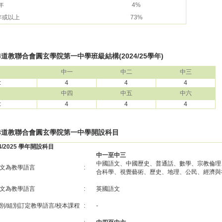
 年
4%
 年或以上
73%
道教聯合會圓玄學院第一中學班級結構(2024/25學年)
中一
中二
中三
:
4
4
4
中四
中五
中六
:
4
4
4
港道教聯合會圓玄學院第一中學開設科目
24/2025 學年開設科目
中一至中三
中國語文、中國歷史、普通話、數學、宗教倫理
文為教學語言
:
合科學、視覺藝術、歷史、地理、公民、經濟與
文為教學語言
:
英國語文
別/組別訂定教學語言/校本課程
:
-