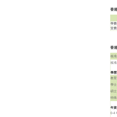
香港
學費(
堂費(
香港
核准
核准
學歷
教育
學士
碩士
特殊
年資
0-4