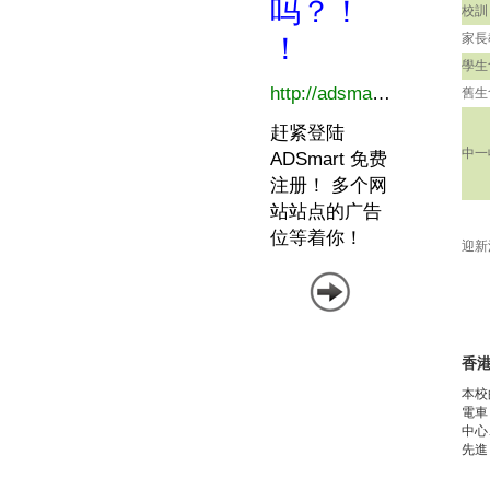
校訓
家長
學生
舊生
中一
迎新
香
本校
電車
中心
先進