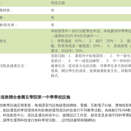
：
明道立德
教師會：
有
會：
有
會/校友會：
有
本校接受中一自行分配學位申請。本校參加中學學
（適用於2025 年9月升讀中一）。
收生
1. 學業成績 40%； 2. 操行 20%； 3.
貌、對答表現及一般態度）20%； 4. 其他表現
獎項、評語等）20%。
迎新活動：1. 暑期升中銜接課程； 2. 中一新生
迎新日； 4. 中一成長訓練營； 5. 中一跨科
活動及健康生活：
健康生活：提供多元化的活動，培養學生多方面的
發展。關注學生的成長，推廣健康飲食文化，鼓勵
模式。
港道教聯合會圓玄學院第一中學學校設施
的教學設備定期更新，每個課室均設無線寬頻網絡、電腦、互動電子白板、實物投影
，創設優質的學習環境有利於教師運用資訊科技進行不同教學活動。為推動STEAM
、科技創意中心、資訊及通訊科技中心、媒體設計工作室、錄音室及多個不同科學實
，讓學生運用科技進行創科學習活動。...(詳情請參閱有關網站)