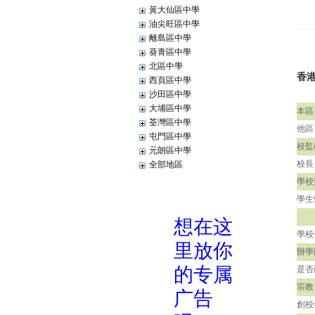
黃大仙區中學
油尖旺區中學
離島區中學
葵青區中學
北區中學
香
西頁區中學
沙田區中學
大埔區中學
本區
荃灣區中學
他區
屯門區中學
校監
元朗區中學
校長
全部地區
學校
學生
學校
辦學
是否
宗教
創校