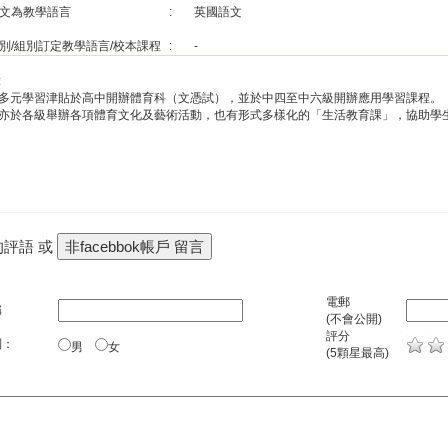
文為教學語言
:
英國語文
別/組別訂定教學語言/校本課程
:
-
:
多元學習津貼於高中開辦體育科（文憑試），並於中四至中六級開辦應用學習課程。
亦於各級舉辦各項體育文化及藝術活動，也有形式多樣化的「生活教育課」，協助學
的評語 或
電郵
稱
(不會公開)
評分
別：
男
女
(5顆星最高)