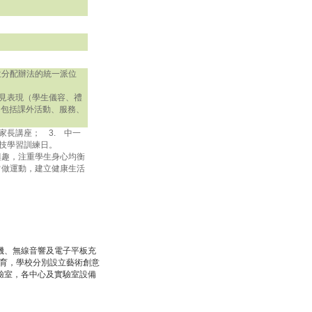
位分配辦法的統一派位
 面見表現（學生儀容、禮
（包括課外活動、服務、
家長講座； 3. 中一
科技學習訓練日。
興趣，注重學生身心均衡
常做運動，建立健康生活
機、無線音響及電子平板充
教育，學校分別設立藝術創意
驗室，各中心及實驗室設備