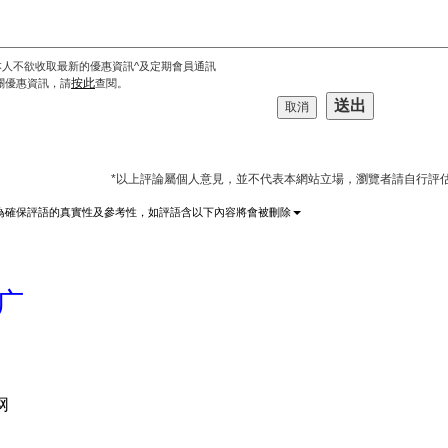
本人不欲收取最新的優惠資訊^及定期會員通訊
按此
關優惠資訊，請
查閱。
*以上評論屬個人意見，並不代表本網站立場，瀏覽者請自行評
為確保評語的真實性及參考性，如評語含以下內容將會被刪除