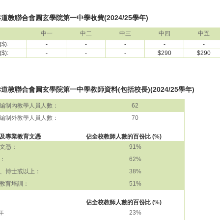
道教聯合會圓玄學院第一中學收費(2024/25學年)
中一
中二
中三
中四
中五
$):
-
-
-
-
-
$):
-
-
-
$290
$290
道教聯合會圓玄學院第一中學教師資料(包括校長)(2024/25學年)
編制內教學人員人數：
62
編制外教學人員人數：
70
及專業教育文憑
佔全校教師人數的百份比 (%)
文憑：
91%
：
62%
、博士或以上：
38%
教育培訓：
51%
佔全校教師人數的百份比 (%)
 年
23%