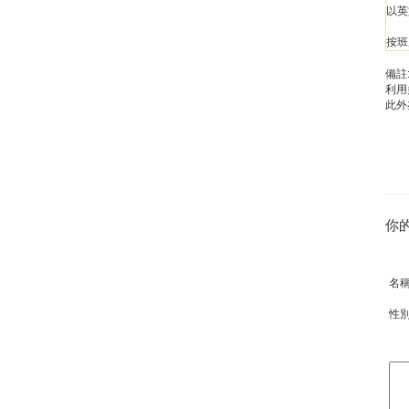
以英
按班
備註
利用
此外
你
名
性