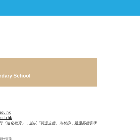
ndary School
edu.hk
.edu.hk
行「道化教育」，並以「明道立德」為校訓，透過品德和學
學校查詢。