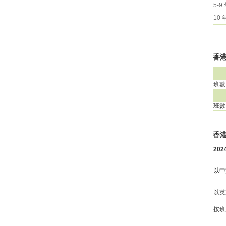
5-9
10
香港
班數
班數
香
20
以中
以英
按班