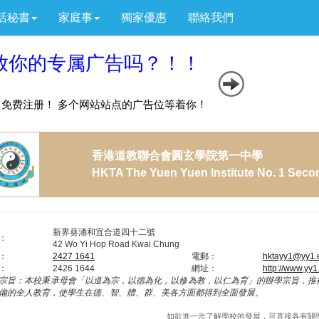
活秘書
家庭事
獨家優惠
聯絡我們
香港道教聯合會圓玄學院第一中學
HKTA The Yuen Yuen Institute No. 1 Seco
新界葵涌和宜合道四十二號
：
42 Wo Yi Hop Road Kwai Chung
：
2427 1641
電郵：
hktayy1@yy1.
：
2426 1644
網址：
http://www.yy1
宗旨：
本校秉承母會「以道為宗，以德為化，以修為教，以仁為育」的辦學宗旨，推
備的全人教育，使學生在德、智、體、群、美各方面都得到全面發展。
如欲進一步了解學校的發展，可直接各有關