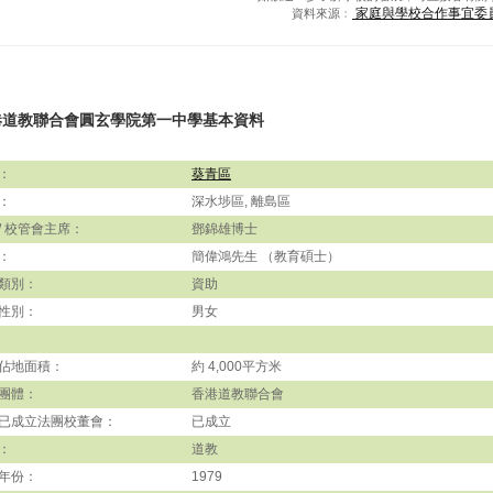
家庭與學校合作事宜委
資料來源﹕
港道教聯合會圓玄學院第一中學基本資料
：
葵青區
：
深水埗區, 離島區
/ 校管會主席：
鄧錦雄博士
：
簡偉鴻先生 （教育碩士）
類別：
資助
性別：
男女
佔地面積：
約 4,000平方米
團體：
香港道教聯合會
已成立法團校董會：
已成立
：
道教
年份：
1979