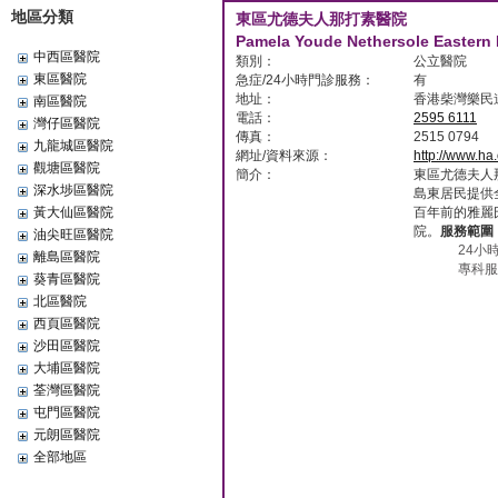
地區分類
東區尤德夫人那打素醫院
Pamela Youde Nethersole Eastern 
中西區醫院
類別：
公立醫院
東區醫院
急症/24小時門診服務：
有
地址：
香港柴灣樂民道
南區醫院
電話：
2595 6111
灣仔區醫院
傳真：
2515 0794
九龍城區醫院
網址/資料來源：
http://www.ha
觀塘區醫院
簡介：
東區尤德夫人
深水埗區醫院
島東居民提供
黃大仙區醫院
百年前的雅麗
院。
服務範圍
油尖旺區醫院
24小
離島區醫院
專科服
葵青區醫院
北區醫院
西頁區醫院
沙田區醫院
大埔區醫院
荃灣區醫院
屯門區醫院
元朗區醫院
全部地區