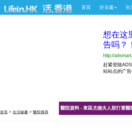
首頁
好去處
生
醫院資料 - 東區尤德夫人那打素醫
>
>
首頁
生活秘書
醫院搜尋