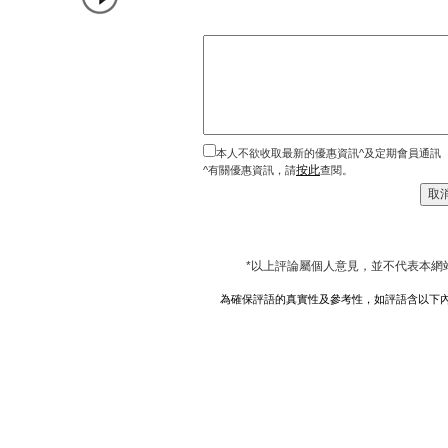
本人不欲收取最新的優惠資訊^及定期會員通訊
按此
^有關優惠資訊，請
查閱。
*以上評論屬個人意見，並不代表本網
為確保評語的真實性及參考性，如評語含以下