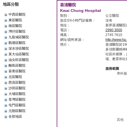
地區分類
葵涌醫院
Kwai Chung Hospital
中西區醫院
類別：
公立醫院
東區醫院
急症/24小時門診服務：
沒有
地址：
新界葵涌醫院道 
南區醫院
電話：
2990 3000
灣仔區醫院
傳真：
2745 7610
九龍城區醫院
網址/資料來源：
http://www.ha
觀塘區醫院
簡介：
葵涌醫院於1
深水埗區醫院
多項附屬精神
黃大仙區醫院
社區外展隊，
場、教育和社
油尖旺區醫院
離島區醫院
服務範圍
葵青區醫院
專科服
北區醫院
西頁區醫院
沙田區醫院
大埔區醫院
荃灣區醫院
屯門區醫院
元朗區醫院
全部地區
其他