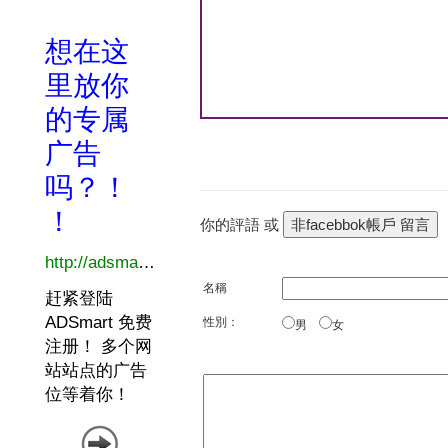
你的評語 或
名稱
性別：
男
女