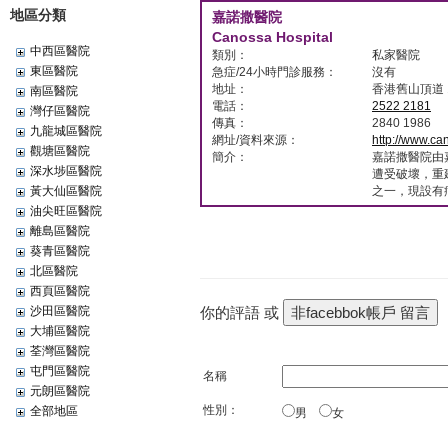
地區分類
嘉諾撒醫院
Canossa Hospital
中西區醫院
類別：
私家醫院
東區醫院
急症/24小時門診服務：
沒有
地址：
香港舊山頂道 
南區醫院
電話：
2522 2181
灣仔區醫院
傳真：
2840 1986
九龍城區醫院
網址/資料來源：
http://www.ca
觀塘區醫院
簡介：
嘉諾撒醫院由
深水埗區醫院
遭受破壞，重
黃大仙區醫院
之一，現設有病
油尖旺區醫院
離島區醫院
葵青區醫院
北區醫院
西頁區醫院
沙田區醫院
你的評語 或
大埔區醫院
荃灣區醫院
屯門區醫院
名稱
元朗區醫院
性別：
全部地區
男
女