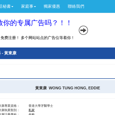
活秘書
家庭事
獨家優惠
聯絡我們
 - 黃東康
黃東康 WONG TUNG HONG, EDDIE
東康專業資格：
香港大學牙醫學士
東康執業類別：
私家
東康註冊專科：
全科