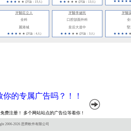
★
★
★
★
★
★
★
★
★
(評論：15人)
★
★
★
★
★
(評論：13人)
牙醫莊立人
牙醫李健民
牙醫
全科
口腔頜面外科
全
麗港城
皇后大道中
堅
★
★
★
★
★
(評論：4人)
★
★
★
★
★
(評論：3人)
★
★
★
★
ght 2006-2026 思齊軟件有限公司