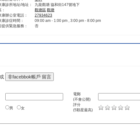
東康診所地址/地址：
九龍觀塘 協和街147號地下
區：
觀塘區
觀塘
東康辦公室電話：
27934623
東康診症時間：
09:00 am - 1:00 pm , 3:00 pm - 8:00 pm
否提供緊急服務：
否
 或
電郵
(不會公開)
評分
男
女
(5顆星最高)