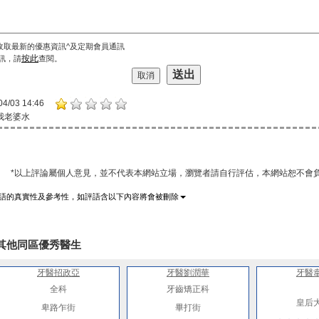
收取最新的優惠資訊^及定期會員通訊
按此
訊，請
查閱。
04/03 14:46
我老婆水
*以上評論屬個人意見，並不代表本網站立場，瀏覽者請自行評估，本網站恕不會負
語的真實性及參考性，如評語含以下內容將會被刪除
其他同區優秀醫生
牙醫招政亞
牙醫劉潤華
牙醫
全科
牙齒矯正科
皇后
卑路乍街
畢打街