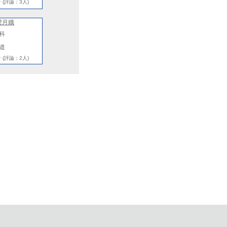
★
(評論：3人)
梁月娥
科
道
★
(評論：2人)