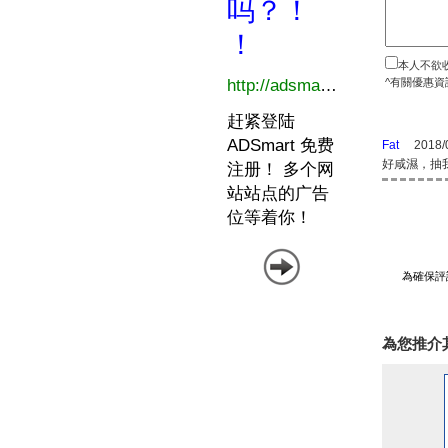
本人不欲
^有關優惠資
Fat
2018/
好咸濕，抽
為確保評
為您推介