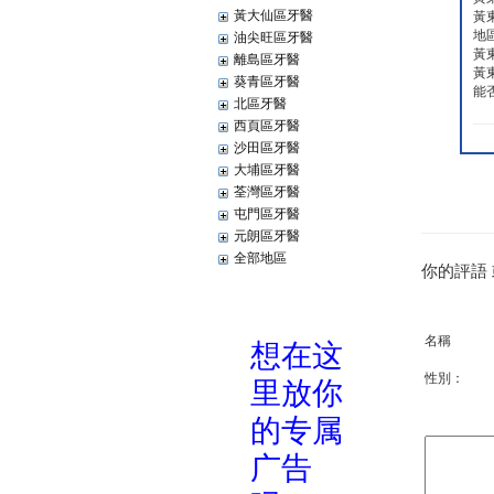
黃大仙區牙醫
黃
地
油尖旺區牙醫
黃
離島區牙醫
黃
葵青區牙醫
能
北區牙醫
西頁區牙醫
沙田區牙醫
大埔區牙醫
荃灣區牙醫
屯門區牙醫
元朗區牙醫
全部地區
你的評語
名稱
性別：