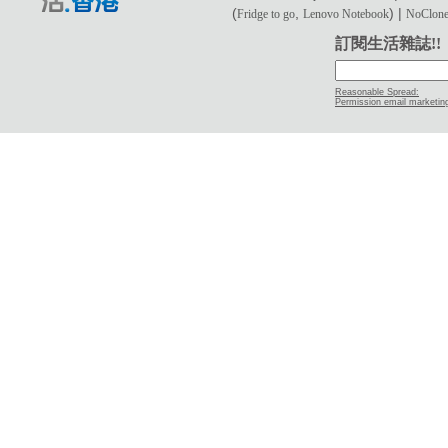
(
,
) |
Fridge to go
Lenovo Notebook
NoClone 