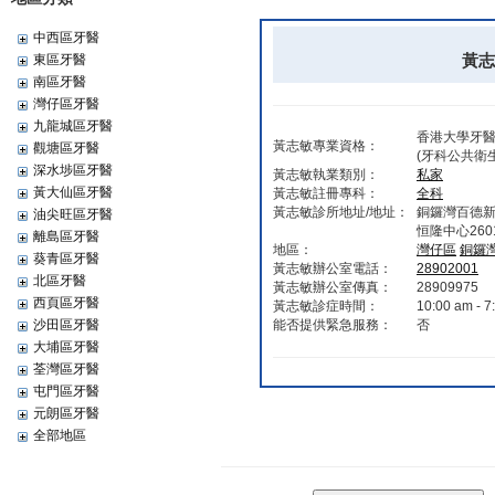
中西區牙醫
黃志敏
東區牙醫
南區牙醫
灣仔區牙醫
九龍城區牙醫
香港大學牙醫
黃志敏專業資格：
觀塘區牙醫
(牙科公共衛
深水埗區牙醫
黃志敏執業類別：
私家
黃大仙區牙醫
黃志敏註冊專科：
全科
黃志敏診所地址/地址：
銅鑼灣百德新街
油尖旺區牙醫
恒隆中心260
離島區牙醫
地區：
灣仔區
銅鑼
葵青區牙醫
黃志敏辦公室電話：
28902001
北區牙醫
黃志敏辦公室傳真：
28909975
西頁區牙醫
黃志敏診症時間：
10:00 am - 7
沙田區牙醫
能否提供緊急服務：
否
大埔區牙醫
荃灣區牙醫
屯門區牙醫
元朗區牙醫
全部地區