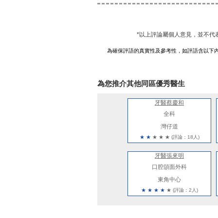
*以上評論屬個人意見，並不代
為確保評語的真實性及參考性，如評語含以下
為您推介其他同區優秀醫生
牙醫蔡慶和
全科
灣仔道
★
★
★
★
★
(評論：18人)
牙醫張來明
口腔頜面外科
東角中心
★
★
★
★
★
(評論：2人)